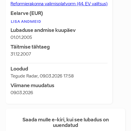
Reformierakonna valimisplatvorm (44. EV valitsus)
Eelarve (EUR)
LISA ANDMEID
Lubaduse andmise kuupäev
01.01.2005
Täitmise tähtaeg
31.12.2007
Loodud
Tegude Radar
,
09.03.2026 17:58
Viimane muudatus
09.03.2026
Saada mulle e-kiri, kui see lubadus on
uuendatud