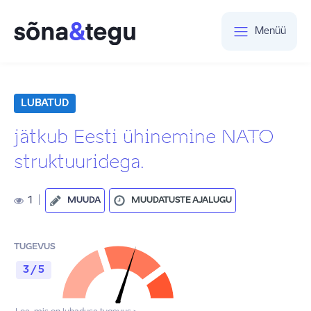
Menüü
LUBATUD
jätkub Eesti ühinemine NATO
struktuuridega.
1
|
MUUDA
MUUDATUSTE AJALUGU
TUGEVUS
3 / 5