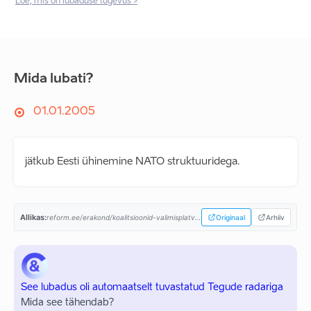
Loe, mis on lubaduse tugevus >
Mida lubati?
01.01.2005
jätkub Eesti ühinemine NATO struktuuridega.
Allikas:
reform.ee/erakond/koalitsioonid-valimisplatvormid/valimisplatvorm-2003/...
Originaal
Arhiiv
See lubadus oli automaatselt tuvastatud Tegude radariga
Mida see tähendab?