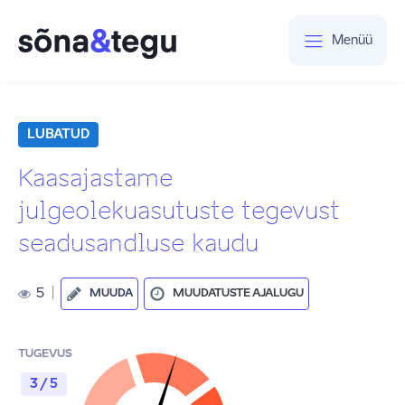
Menüü
LUBATUD
Kaasajastame
julgeolekuasutuste tegevust
seadusandluse kaudu
5
|
MUUDA
MUUDATUSTE AJALUGU
TUGEVUS
3 / 5