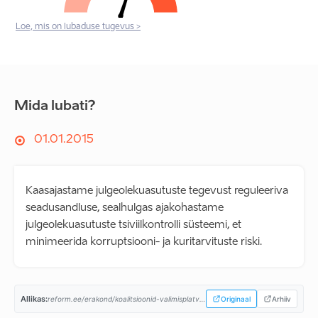
Loe, mis on lubaduse tugevus >
Mida lubati?
01.01.2015
Kaasajastame julgeolekuasutuste tegevust reguleeriva
seadusandluse, sealhulgas ajakohastame
julgeolekuasutuste tsiviilkontrolli süsteemi, et
minimeerida korruptsiooni- ja kuritarvituste riski.
Allikas:
reform.ee/erakond/koalitsioonid-valimisplatvormid/valitsusprogramm-2015-2019/...
Originaal
Arhiiv