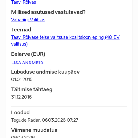
Taavi Rõivas
Millised asutused vastutavad?
Vabariigi Valitsus
Teemad
Taavi Rõivase teise valitsuse koalitsioonileping (48. EV
valitsus)
Eelarve (EUR)
LISA ANDMEID
Lubaduse andmise kuupäev
01.01.2015
Täitmise tähtaeg
31.12.2016
Loodud
Tegude Radar
,
06.03.2026 07:27
Viimane muudatus