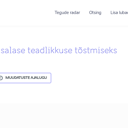
Tegude radar
Otsing
Lisa lub
alase teadlikkuse tõstmiseks
MUUDATUSTE AJALUGU