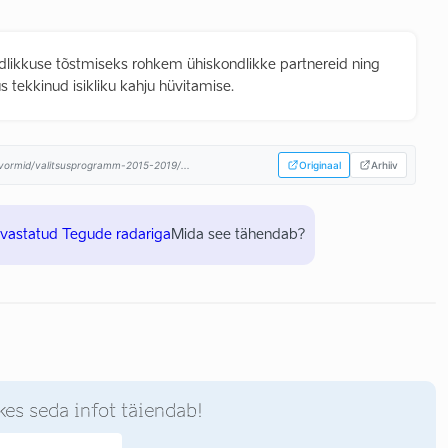
likkuse tõstmiseks rohkem ühiskondlikke partnereid ning
 tekkinud isikliku kahju hüvitamise.
atvormid/valitsusprogramm-2015-2019/...
Originaal
Arhiiv
uvastatud Tegude radariga
Mida see tähendab?
kes seda infot täiendab!