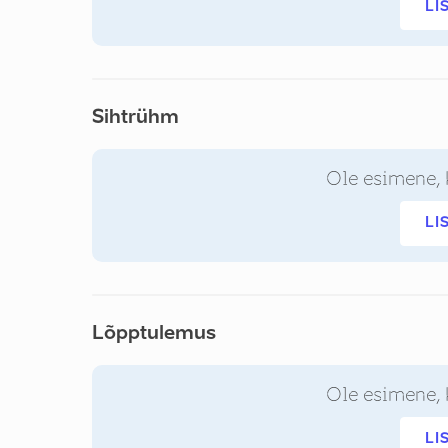
LI
Sihtrühm
Ole esimene, 
LI
Lõpptulemus
Ole esimene, 
LI