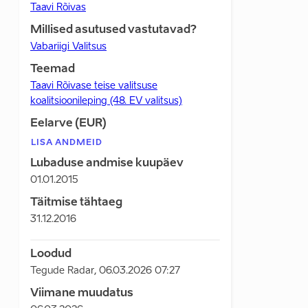
Taavi Rõivas
Millised asutused vastutavad?
Vabariigi Valitsus
Teemad
Taavi Rõivase teise valitsuse
koalitsioonileping (48. EV valitsus)
Eelarve (EUR)
LISA ANDMEID
Lubaduse andmise kuupäev
01.01.2015
Täitmise tähtaeg
31.12.2016
Loodud
Tegude Radar
,
06.03.2026 07:27
Viimane muudatus