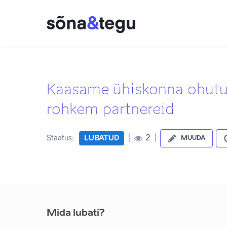
Kaasame ühiskonna ohutus
rohkem partnereid
|
|
2
Staatus:
LUBATUD
MUUDA
Mida lubati?