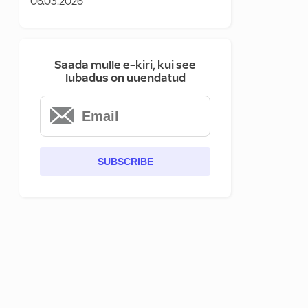
06.03.2026
Saada mulle e-kiri, kui see
lubadus on uuendatud
SUBSCRIBE