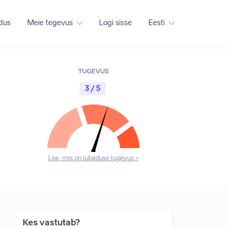
adus
Meie tegevus
Logi sisse
Eesti
TUGEVUS
3 / 5
Loe, mis on lubaduse tugevus >
Kes vastutab?