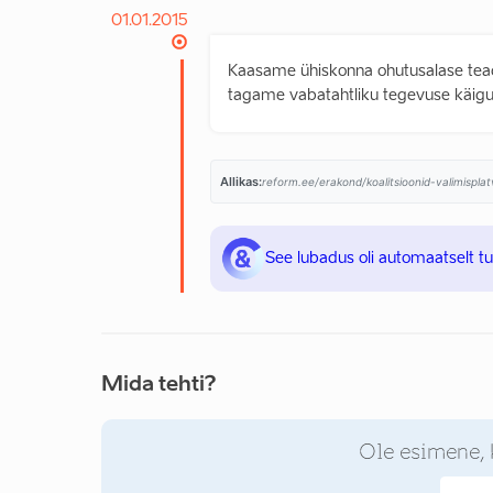
01.01.2015
Kaasame ühiskonna ohutusalase tead
tagame vabatahtliku tegevuse käigus
Allikas:
reform.ee/erakond/koalitsioonid-valimispl
See lubadus oli automaatselt t
Mida tehti?
Ole esimene, 