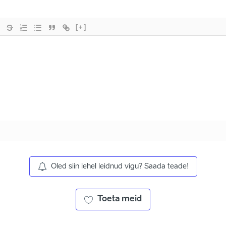
[+]
Oled siin lehel leidnud vigu? Saada teade!
Toeta meid