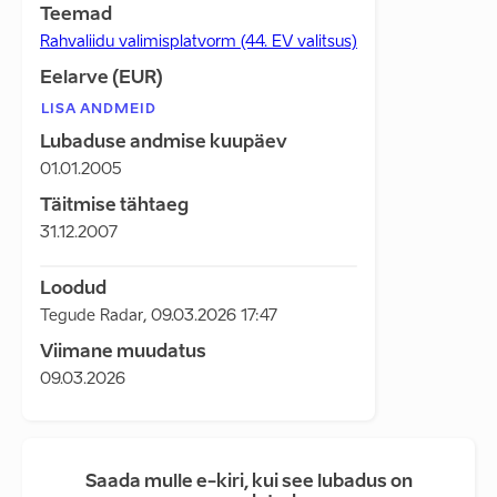
Teemad
Rahvaliidu valimisplatvorm (44. EV valitsus)
Eelarve (EUR)
LISA ANDMEID
Lubaduse andmise kuupäev
01.01.2005
Täitmise tähtaeg
31.12.2007
Loodud
Tegude Radar
,
09.03.2026 17:47
Viimane muudatus
09.03.2026
Saada mulle e-kiri, kui see lubadus on