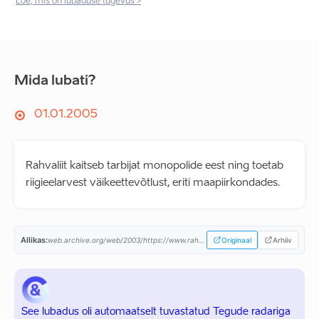
Loe, mis on lubaduse tugevus >
Mida lubati?
01.01.2005
Rahvaliit kaitseb tarbijat monopolide eest ning toetab
riigieelarvest väikeettevõtlust, eriti maapiirkondades.
Allikas:
web.archive.org/web/2003/https://www.rahvaliit.ee/...
Originaal
Arhiiv
See lubadus oli automaatselt tuvastatud Tegude radariga