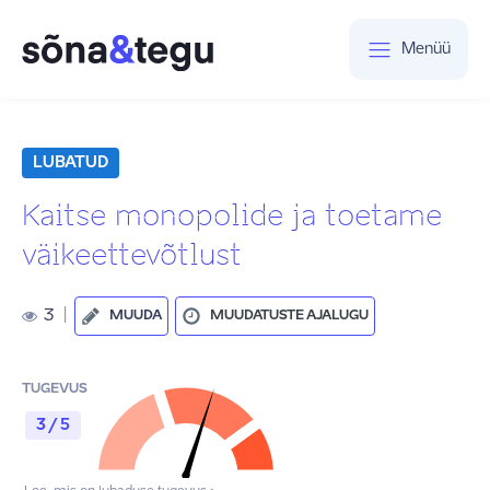
Menüü
LUBATUD
Kaitse monopolide ja toetame
väikeettevõtlust
3
|
MUUDA
MUUDATUSTE AJALUGU
TUGEVUS
3 / 5