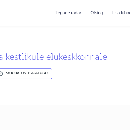
Tegude radar
Otsing
Lisa lub
a kestlikule elukeskkonnale
MUUDATUSTE AJALUGU