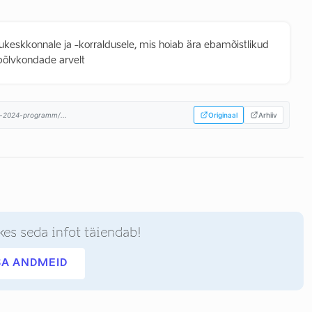
lukeskkonnale ja -korraldusele, mis hoiab ära ebamõistlikud
põlvkondade arvelt
d-2024-programm/...
Originaal
Arhiiv
kes seda infot täiendab!
SA ANDMEID