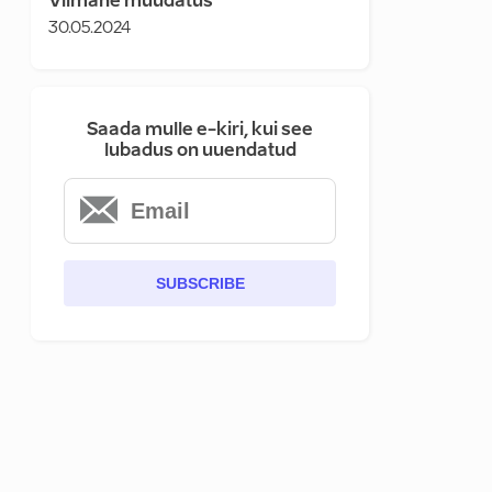
Viimane muudatus
30.05.2024
Saada mulle e-kiri, kui see
lubadus on uuendatud
SUBSCRIBE