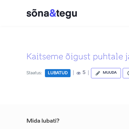
Kaitseme õigust puhtale j
|
|
5
Staatus:
LUBATUD
MUUDA
Mida lubati?