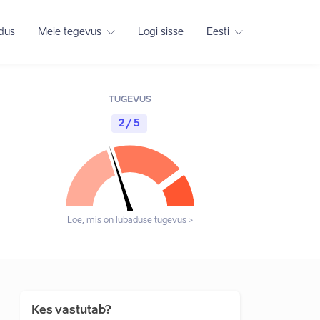
adus
Meie tegevus
Logi sisse
Eesti
TUGEVUS
2 / 5
Loe, mis on lubaduse tugevus >
Kes vastutab?