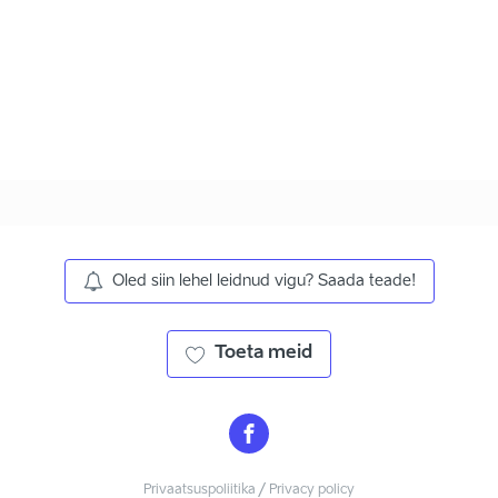
Oled siin lehel leidnud vigu? Saada teade!
Toeta meid
Privaatsuspoliitika / Privacy policy