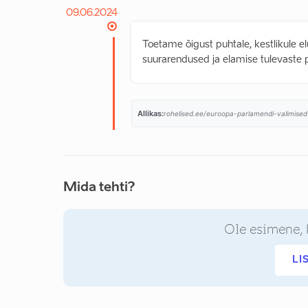
09.06.2024
Toetame õigust puhtale, kestlikule e
suurarendused ja elamise tulevaste 
Allikas:
rohelised.ee/euroopa-parlamendi-valimise
Mida tehti?
Ole esimene, 
LI