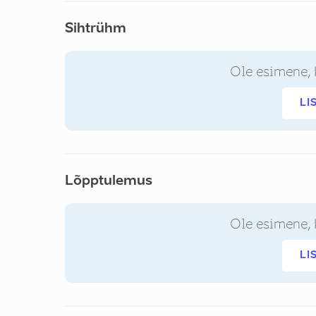
Sihtrühm
Ole esimene, 
LI
Lõpptulemus
Ole esimene, 
LI