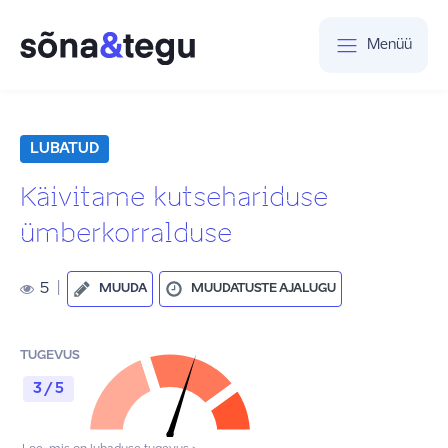
Menüü
LUBATUD
Käivitame kutsehariduse
ümberkorralduse
5
|
MUUDA
MUUDATUSTE AJALUGU
TUGEVUS
3 / 5