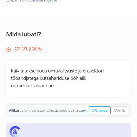
Loe, mis on lubaduse tugevus >
Mida lubati?
01.01.2005
käivitatakse koos omavalitsuste ja erasektori
tööandjatega kutsehariduse põhjalik
ümberkorraldamine
Allikas:
reform.ee/erakond/koalitsioonid-valimisplatvormid/valimisplatvorm-2003/...
Originaal
Arhiiv