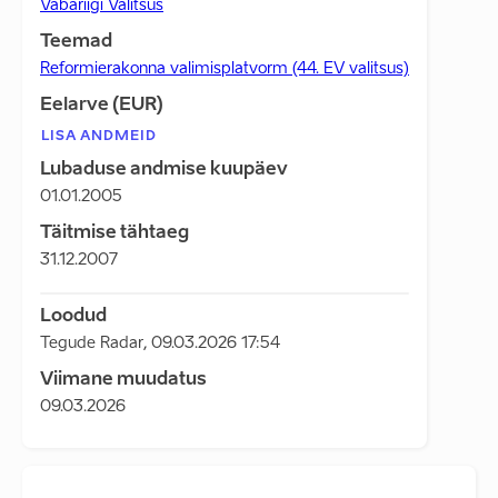
Vabariigi Valitsus
Teemad
Reformierakonna valimisplatvorm (44. EV valitsus)
Eelarve (EUR)
LISA ANDMEID
Lubaduse andmise kuupäev
01.01.2005
Täitmise tähtaeg
31.12.2007
Loodud
Tegude Radar
,
09.03.2026 17:54
Viimane muudatus
09.03.2026