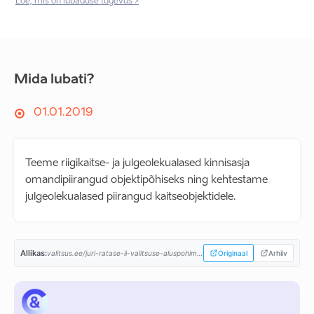
Loe, mis on lubaduse tugevus >
Mida lubati?
01.01.2019
Teeme riigikaitse- ja julgeolekualased kinnisasja
omandipiirangud objektipõhiseks ning kehtestame
julgeolekualased piirangud kaitseobjektidele.
Allikas:
valitsus.ee/juri-ratase-ii-valitsuse-aluspohimotted-aastaiks-2019-2023...
Originaal
Arhiiv