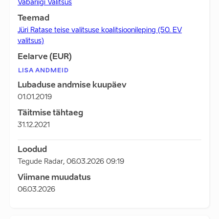
Vabariigi Valitsus
Teemad
Jüri Ratase teise valitsuse koalitsioonileping (50. EV
valitsus)
Eelarve (EUR)
LISA ANDMEID
Lubaduse andmise kuupäev
01.01.2019
Täitmise tähtaeg
31.12.2021
Loodud
Tegude Radar
,
06.03.2026 09:19
Viimane muudatus
06.03.2026