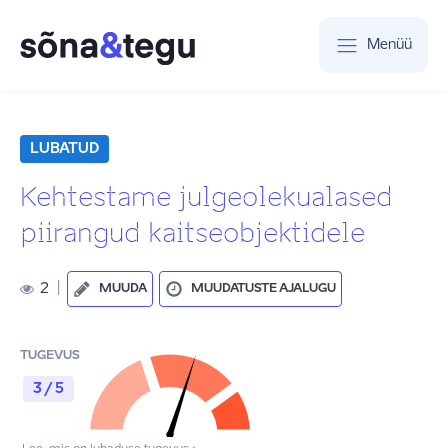
Menüü
LUBATUD
Kehtestame julgeolekualased
piirangud kaitseobjektidele
2
|
MUUDA
MUUDATUSTE AJALUGU
TUGEVUS
3 / 5