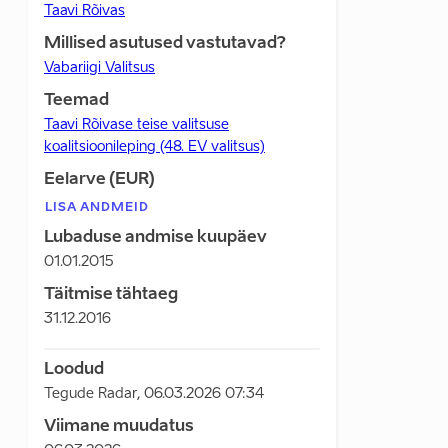
Taavi Rõivas
Millised asutused vastutavad?
Vabariigi Valitsus
Teemad
Taavi Rõivase teise valitsuse
koalitsioonileping (48. EV valitsus)
Eelarve (EUR)
LISA ANDMEID
Lubaduse andmise kuupäev
01.01.2015
Täitmise tähtaeg
31.12.2016
Loodud
Tegude Radar
,
06.03.2026 07:34
Viimane muudatus