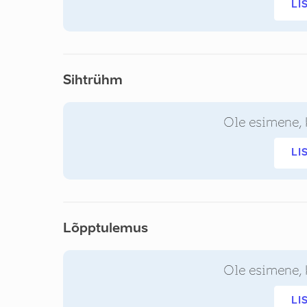
LI
Sihtrühm
Ole esimene, 
LI
Lõpptulemus
Ole esimene, 
LI