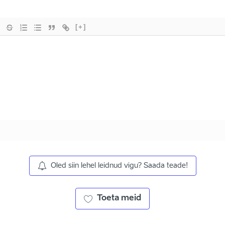
[+]
Oled siin lehel leidnud vigu? Saada teade!
Toeta meid