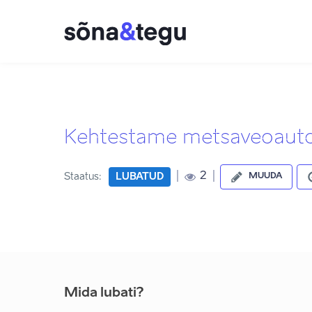
Kehtestame metsaveoauto
|
|
2
Staatus:
LUBATUD
MUUDA
Mida lubati?