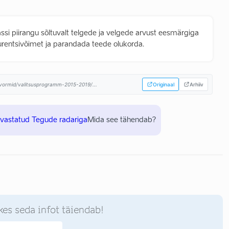
i piirangu sõltuvalt telgede ja velgede arvust eesmärgiga
entsivõimet ja parandada teede olukorda.
atvormid/valitsusprogramm-2015-2019/...
Originaal
Arhiiv
uvastatud Tegude radariga
Mida see tähendab?
kes seda infot täiendab!