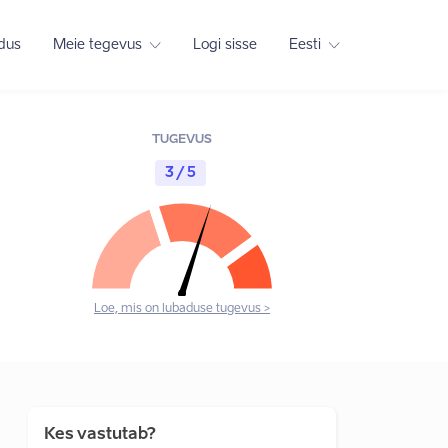
adus
Meie tegevus
Logi sisse
Eesti
TUGEVUS
3 / 5
Loe, mis on lubaduse tugevus >
Kes vastutab?