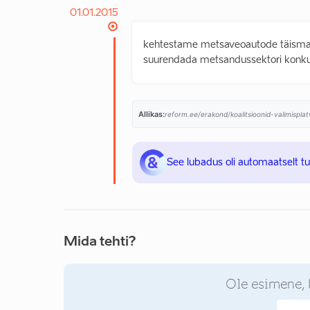
01.01.2015
kehtestame metsaveoautode täismass
suurendada metsandussektori konkur
Allikas:
reform.ee/erakond/koalitsioonid-valimispl
See lubadus oli automaatselt t
Mida tehti?
Ole esimene, 