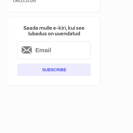
06.03.2026
Saada mulle e-kiri, kui see
lubadus on uuendatud
SUBSCRIBE