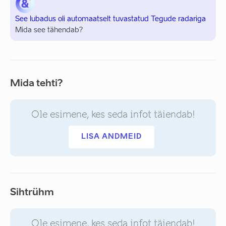
See lubadus oli automaatselt tuvastatud Tegude radariga
Mida see tähendab?
Mida tehti?
Ole esimene, kes seda infot täiendab!
LISA ANDMEID
Sihtrühm
Ole esimene, kes seda infot täiendab!