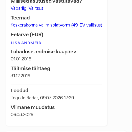
Millised asutused vastutavad?
Vabariigi Valitsus
Teemad
Keskerakonna valimisplatvorm (49. EV valitsus)
Eelarve (EUR)
LISA ANDMEID
Lubaduse andmise kuupäev
01.01.2016
Täitmise tähtaeg
31.12.2019
Loodud
Tegude Radar
,
09.03.2026 17:29
Viimane muudatus
09.03.2026