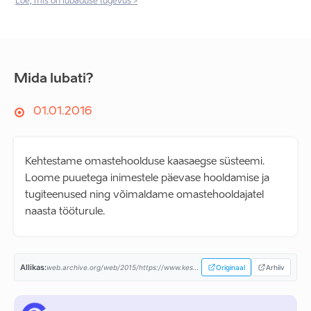
Loe, mis on lubaduse tugevus >
Mida lubati?
01.01.2016
Kehtestame omastehoolduse kaasaegse süsteemi.
Loome puuetega inimestele päevase hooldamise ja
tugiteenused ning võimaldame omastehooldajatel
naasta tööturule.
Allikas:
web.archive.org/web/2015/https://www.keskerakond.ee/...
Originaal
Arhiiv