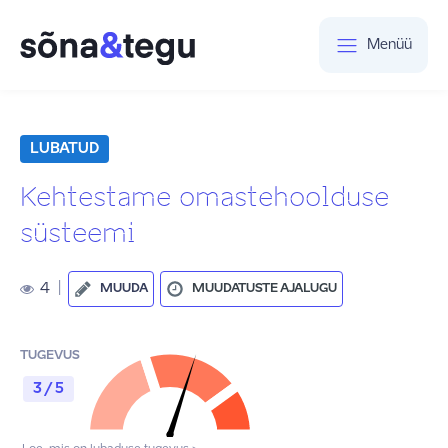
Menüü
LUBATUD
Kehtestame omastehoolduse
süsteemi
4
|
MUUDA
MUUDATUSTE AJALUGU
TUGEVUS
3 / 5