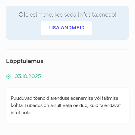
Ole esimene, kes seda infot täiendab!
LISA ANDMEID
Lõpptulemus
03.10.2025
Puuduvad tõendid arenduse edenemise või täitmise
kohta. Lubadus on ainult välja öeldud, kuid täiendavat
infot pole.