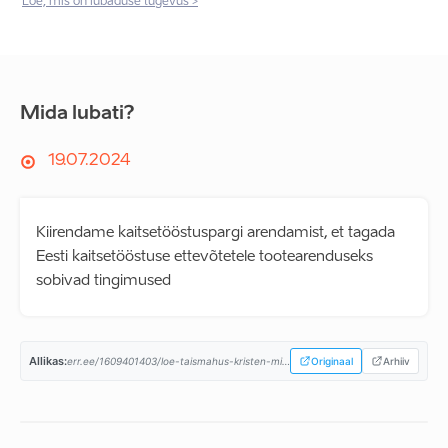
Loe, mis on lubaduse tugevus >
Mida lubati?
19.07.2024
Kiirendame kaitsetööstuspargi arendamist, et tagada
Eesti kaitsetööstuse ettevõtetele tootearenduseks
sobivad tingimused
Allikas:
err.ee/1609401403/loe-taismahus-kristen-michali-valitsuse-koalitsioonilepe...
Originaal
Arhiiv