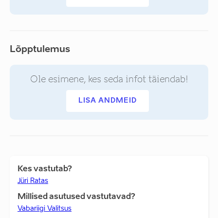
Lõpptulemus
Ole esimene, kes seda infot täiendab!
LISA ANDMEID
Kes vastutab?
Jüri Ratas
Millised asutused vastutavad?
Vabariigi Valitsus