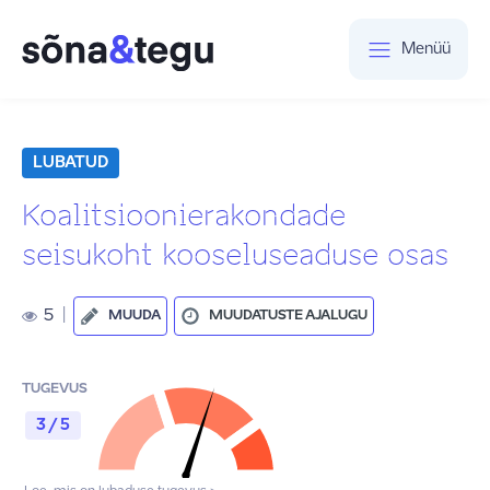
Menüü
LUBATUD
Koalitsioonierakondade
seisukoht kooseluseaduse osas
5
|
MUUDA
MUUDATUSTE AJALUGU
TUGEVUS
3 / 5