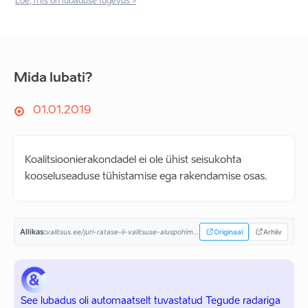
Loe, mis on lubaduse tugevus >
Mida lubati?
01.01.2019
Koalitsioonierakondadel ei ole ühist seisukohta
kooseluseaduse tühistamise ega rakendamise osas.
Allikas:
valitsus.ee/juri-ratase-ii-valitsuse-aluspohimotted-aastaiks-2019-2023...
Originaal
Arhiiv
See lubadus oli automaatselt tuvastatud Tegude radariga