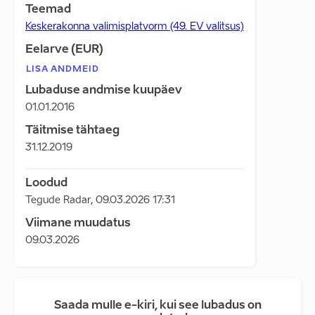
Teemad
Keskerakonna valimisplatvorm (49. EV valitsus)
Eelarve (EUR)
LISA ANDMEID
Lubaduse andmise kuupäev
01.01.2016
Täitmise tähtaeg
31.12.2019
Loodud
Tegude Radar
,
09.03.2026 17:31
Viimane muudatus
09.03.2026
Saada mulle e-kiri, kui see lubadus on