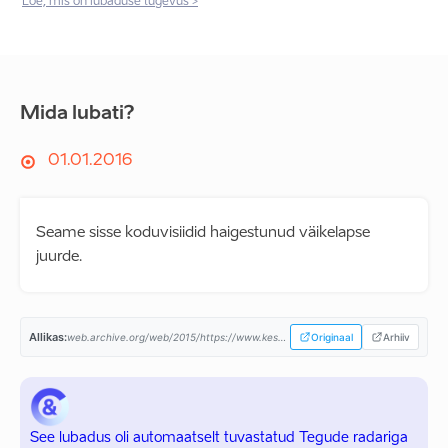
Loe, mis on lubaduse tugevus >
Mida lubati?
01.01.2016
Seame sisse koduvisiidid haigestunud väikelapse
juurde.
Allikas:
web.archive.org/web/2015/https://www.keskerakond.ee/...
Originaal
Arhiiv
See lubadus oli automaatselt tuvastatud Tegude radariga