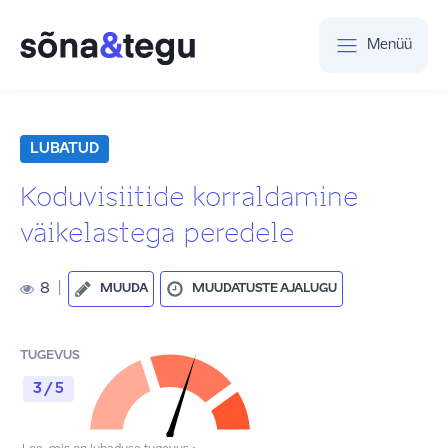
Menüü
LUBATUD
Koduvisiitide korraldamine
väikelastega peredele
8
|
MUUDA
MUUDATUSTE AJALUGU
TUGEVUS
3 / 5