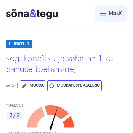
Menüü
LUBATUD
kogukondliku ja vabatahtliku
panuse toetamine,
5
|
MUUDA
MUUDATUSTE AJALUGU
TUGEVUS
3 / 5