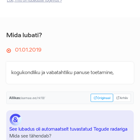
Loe, mis on lubaduse tugevus >
Mida lubati?
01.01.2019
kogukondliku ja vabatahtliku panuse toetamine,
Allikas:
isamaa.ee/rk19/
Originaal
Arhiiv
See lubadus oli automaatselt tuvastatud Tegude radariga
Mida see tähendab?