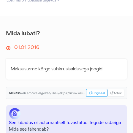
Loe, mis on lubaduse tugevus >
Mida lubati?
01.01.2016
Maksustame kõrge suhkrusisaldusega joogid.
Allikas:
web.archive.org/web/2015/https://www.keskerakond.ee/...
Originaal
Arhiiv
See lubadus oli automaatselt tuvastatud Tegude radariga
Mida see tähendab?