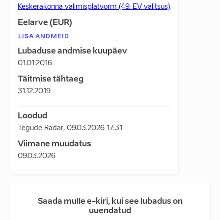
Keskerakonna valimisplatvorm (49. EV valitsus)
Eelarve (EUR)
LISA ANDMEID
Lubaduse andmise kuupäev
01.01.2016
Täitmise tähtaeg
31.12.2019
Loodud
Tegude Radar
,
09.03.2026 17:31
Viimane muudatus
09.03.2026
Saada mulle e-kiri, kui see lubadus on
uuendatud