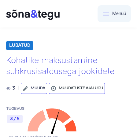
Menüü
LUBATUD
Kohalike maksustamine
suhkrusisaldusega jookidele
3
|
MUUDA
MUUDATUSTE AJALUGU
TUGEVUS
3 / 5