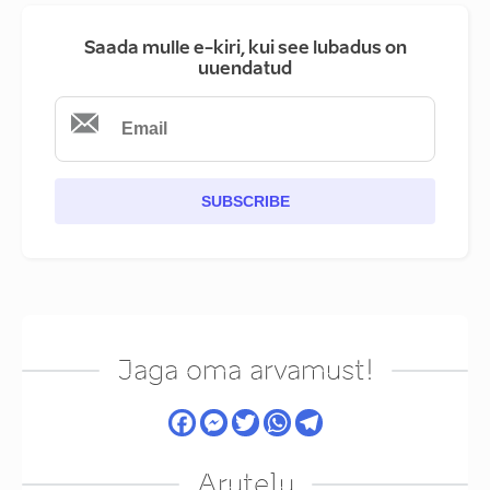
Saada mulle e-kiri, kui see lubadus on
uuendatud
SUBSCRIBE
Jaga oma arvamust!
Arutelu