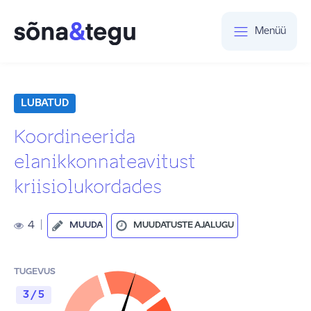
Menüü
LUBATUD
Koordineerida
elanikkonnateavitust
kriisiolukordades
4
|
MUUDA
MUUDATUSTE AJALUGU
TUGEVUS
3 / 5