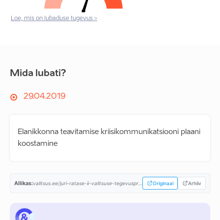
Loe, mis on lubaduse tugevus >
Mida lubati?
29.04.2019
Elanikkonna teavitamise kriisikommunikatsiooni plaani
koostamine
Allikas:
valitsus.ee/juri-ratase-ii-valitsuse-tegevusprogramm...
Originaal
Arhiiv