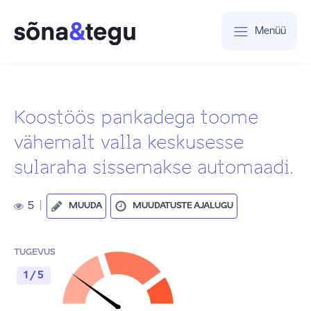
Menüü
Koostöös pankadega toome
vähemalt valla keskusesse
sularaha sissemakse automaadi.
5
|
MUUDA
MUUDATUSTE AJALUGU
TUGEVUS
1 / 5