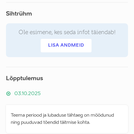
Sihtrühm
Ole esimene, kes seda infot täiendab!
LISA ANDMEID
Lõpptulemus
03.10.2025
Teema periood ja lubaduse tähtaeg on möödunud
ning puuduvad tõendid täitmise kohta.