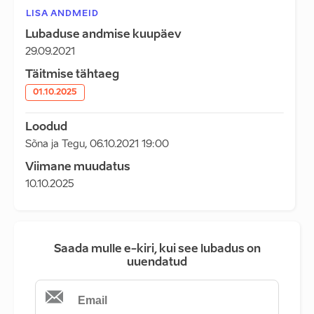
LISA ANDMEID
Lubaduse andmise kuupäev
29.09.2021
Täitmise tähtaeg
01.10.2025
Loodud
Sõna ja Tegu
,
06.10.2021 19:00
Viimane muudatus
10.10.2025
Saada mulle e-kiri, kui see lubadus on
uuendatud