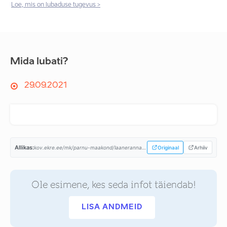
Loe, mis on lubaduse tugevus >
Mida lubati?
29.09.2021
Allikas:
kov.ekre.ee/mk/parnu-maakond/laaneranna-vald/programm...
Originaal
Arhiiv
Ole esimene, kes seda infot täiendab!
LISA ANDMEID