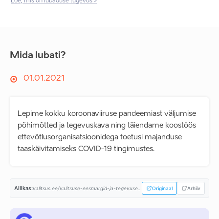
Loe, mis on lubaduse tugevus >
Mida lubati?
01.01.2021
Lepime kokku koroonaviiruse pandeemiast väljumise
põhimõtted ja tegevuskava ning täiendame koostöös
ettevõtlusorganisatsioonidega toetusi majanduse
taaskäivitamiseks COVID-19 tingimustes.
Allikas:
valitsus.ee/valitsuse-eesmargid-ja-tegevused/valitsemise-alused/koostooleping...
Originaal
Arhiiv