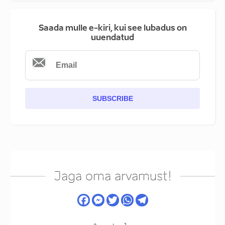
Saada mulle e-kiri, kui see lubadus on
uuendatud
SUBSCRIBE
Jaga oma arvamust!