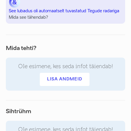
See lubadus oli automaatselt tuvastatud Tegude radariga
Mida see tähendab?
Mida tehti?
Ole esimene, kes seda infot täiendab!
LISA ANDMEID
Sihtrühm
Ole esimene, kes seda infot täiendab!