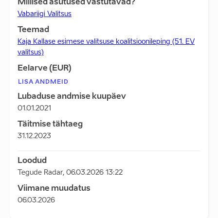
Millised asutused vastutavad?
Vabariigi Valitsus
Teemad
Kaja Kallase esimese valitsuse koalitsioonileping (51. EV
valitsus)
Eelarve (EUR)
LISA ANDMEID
Lubaduse andmise kuupäev
01.01.2021
Täitmise tähtaeg
31.12.2023
Loodud
Tegude Radar
,
06.03.2026 13:22
Viimane muudatus
06.03.2026