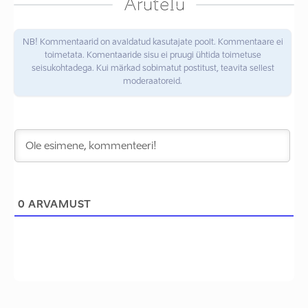
Arutelu
NB! Kommentaarid on avaldatud kasutajate poolt. Kommentaare ei
toimetata. Komentaaride sisu ei pruugi ühtida toimetuse
seisukohtadega. Kui märkad sobimatut postitust, teavita sellest
moderaatoreid.
0
ARVAMUST