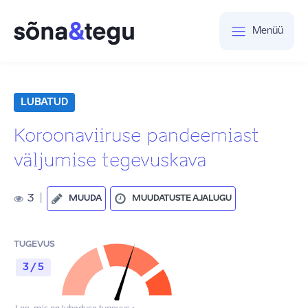
Menüü
LUBATUD
Koroonaviiruse pandeemiast
väljumise tegevuskava
3
|
MUUDA
MUUDATUSTE AJALUGU
TUGEVUS
3 / 5