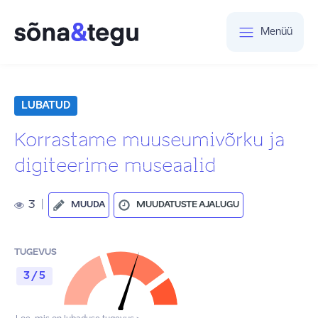
Menüü
LUBATUD
Korrastame muuseumivõrku ja
digiteerime museaalid
3
|
MUUDA
MUUDATUSTE AJALUGU
TUGEVUS
3 / 5