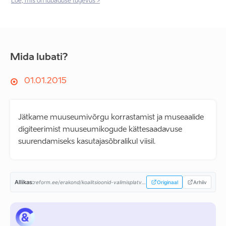
Loe, mis on lubaduse tugevus >
Mida lubati?
01.01.2015
Jätkame muuseumivõrgu korrastamist ja museaalide
digiteerimist muuseumikogude kättesaadavuse
suurendamiseks kasutajasõbralikul viisil.
Allikas:
reform.ee/erakond/koalitsioonid-valimisplatvormid/valitsusprogramm-2015-2019/...
Originaal
Arhiiv