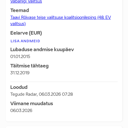
Vabariigi Valitsus
Teemad
Taavi Rõivase teise valitsuse koalitsioonileping (48. EV
valitsus)
Eelarve (EUR)
LISA ANDMEID
Lubaduse andmise kuupäev
01.01.2015
Täitmise tähtaeg
31.12.2019
Loodud
Tegude Radar
,
06.03.2026 07:28
Viimane muudatus
06.03.2026