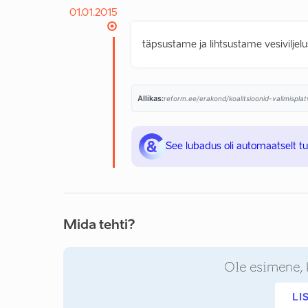
01.01.2015
täpsustame ja lihtsustame vesivilje
Allikas:
reform.ee/erakond/koalitsioonid-valimispl
See lubadus oli automaatselt t
Mida tehti?
Ole esimene, 
LI