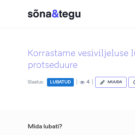
Korrastame vesiviljeluse
protseduure
|
|
4
Staatus:
LUBATUD
MUUDA
Mida lubati?