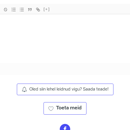
[+]
Oled siin lehel leidnud vigu? Saada teade!
Toeta meid