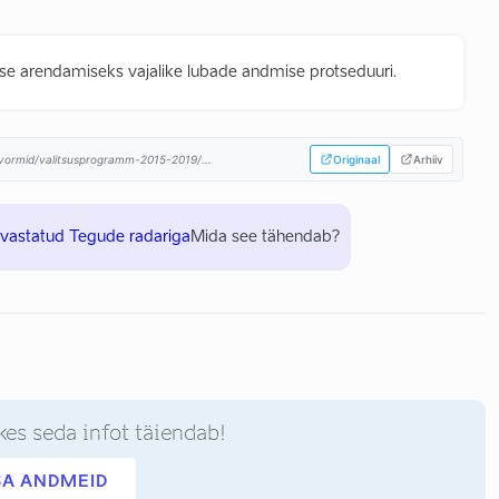
luse arendamiseks vajalike lubade andmise protseduuri.
atvormid/valitsusprogramm-2015-2019/...
Originaal
Arhiiv
uvastatud Tegude radariga
Mida see tähendab?
kes seda infot täiendab!
SA ANDMEID