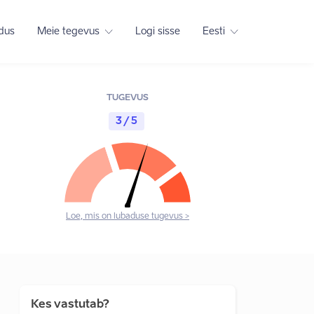
adus
Meie tegevus
Logi sisse
Eesti
TUGEVUS
3 / 5
Loe, mis on lubaduse tugevus >
Kes vastutab?