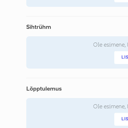
Sihtrühm
Ole esimene, 
LI
Lõpptulemus
Ole esimene, 
LI