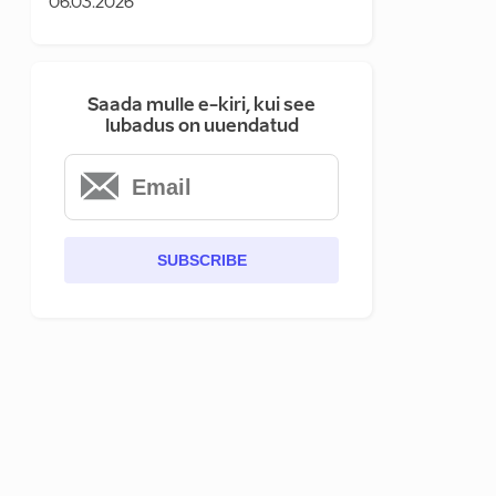
06.03.2026
Saada mulle e-kiri, kui see
lubadus on uuendatud
SUBSCRIBE