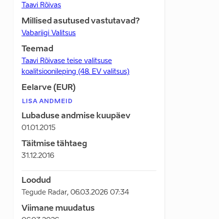
Taavi Rõivas
Millised asutused vastutavad?
Vabariigi Valitsus
Teemad
Taavi Rõivase teise valitsuse
koalitsioonileping (48. EV valitsus)
Eelarve (EUR)
LISA ANDMEID
Lubaduse andmise kuupäev
01.01.2015
Täitmise tähtaeg
31.12.2016
Loodud
Tegude Radar
,
06.03.2026 07:34
Viimane muudatus