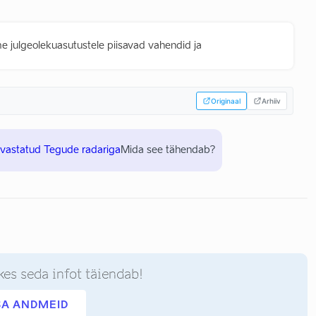
e julgeolekuasutustele piisavad vahendid ja
Originaal
Arhiiv
uvastatud Tegude radariga
Mida see tähendab?
kes seda infot täiendab!
SA ANDMEID