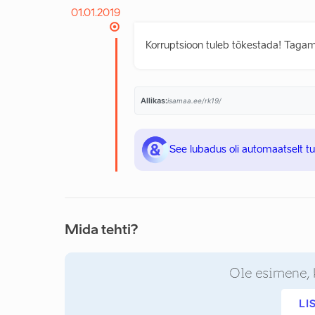
01.01.2019
Korruptsioon tuleb tõkestada! Tagam
Allikas:
isamaa.ee/rk19/
See lubadus oli automaatselt t
Mida tehti?
Ole esimene, 
LI