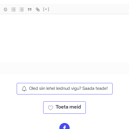
[+]
Oled siin lehel leidnud vigu? Saada teade!
Toeta meid