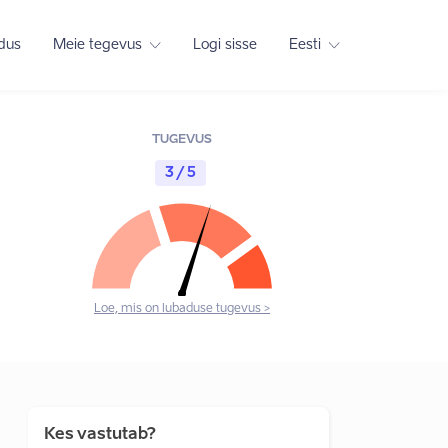
adus
Meie tegevus
Logi sisse
Eesti
TUGEVUS
3 / 5
Loe, mis on lubaduse tugevus >
Kes vastutab?