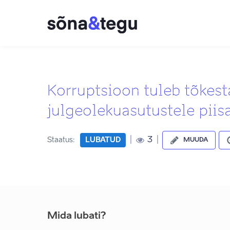
Korruptsioon tuleb tõkes
julgeolekuasutustele piis
|
|
3
Staatus:
LUBATUD
MUUDA
Mida lubati?