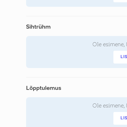
Sihtrühm
Ole esimene, 
LI
Lõpptulemus
Ole esimene, 
LI