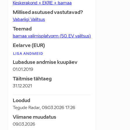
Keskerakond + EKRE + Isamaa
Millised asutused vastutavad?
Vabariigi Valitsus
Teemad
Isamaa valimisplatvorm (50. EV valitsus)
Eelarve (EUR)
LISA ANDMEID
Lubaduse andmise kuupäev
01.01.2019
Täitmise tähtaeg
31.12.2021
Loodud
Tegude Radar
,
09.03.2026 17:26
Viimane muudatus
09.03.2026