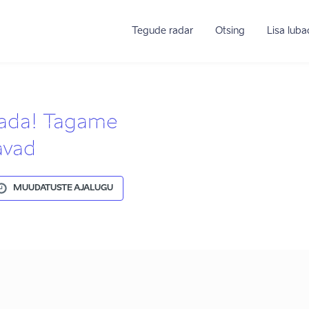
Tegude radar
Otsing
Lisa lub
tada! Tagame
avad
MUUDATUSTE AJALUGU