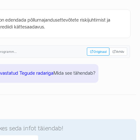
on edendada põllumajandusettevõtete riskijuhtimist ja
rediidi kättesaadavus.
sprogramm...
Originaal
Arhiiv
uvastatud Tegude radariga
Mida see tähendab?
kes seda infot täiendab!