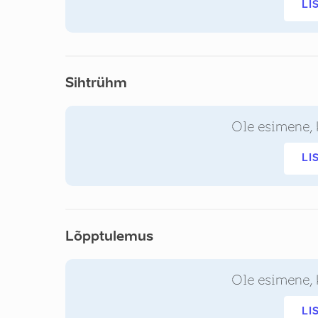
LI
Sihtrühm
Ole esimene, 
LI
Lõpptulemus
Ole esimene, 
LI