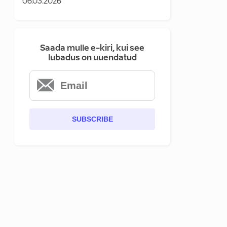
06.03.2026
Saada mulle e-kiri, kui see
lubadus on uuendatud
SUBSCRIBE