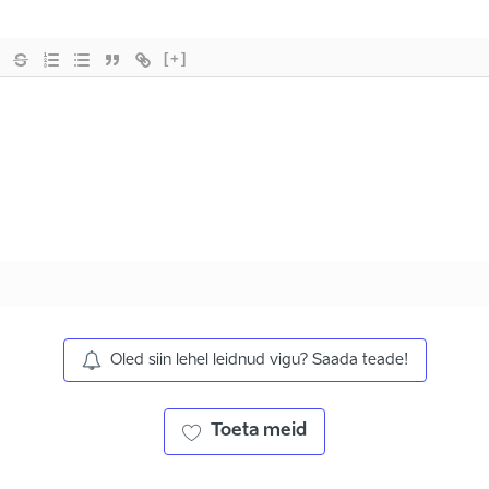
[+]
Oled siin lehel leidnud vigu? Saada teade!
Toeta meid