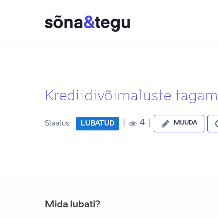
Krediidivõimaluste tagam
|
|
4
Staatus:
LUBATUD
MUUDA
Mida lubati?