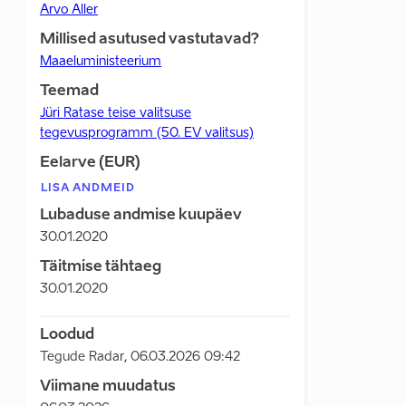
Arvo Aller
Millised asutused vastutavad?
Maaeluministeerium
Teemad
Jüri Ratase teise valitsuse
tegevusprogramm (50. EV valitsus)
Eelarve (EUR)
LISA ANDMEID
Lubaduse andmise kuupäev
30.01.2020
Täitmise tähtaeg
30.01.2020
Loodud
Tegude Radar
,
06.03.2026 09:42
Viimane muudatus