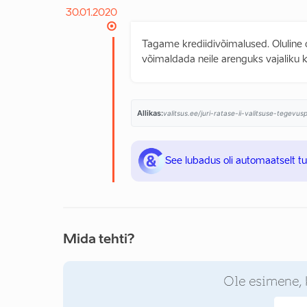
30.01.2020
Tagame krediidivõimalused. Oluline 
võimaldada neile arenguks vajaliku k
Allikas:
valitsus.ee/juri-ratase-ii-valitsuse-tegevu
See lubadus oli automaatselt t
Mida tehti?
Ole esimene, 