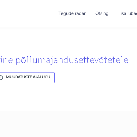
Tegude radar
Otsing
Lisa lub
ine põllumajandusettevõtetele
MUUDATUSTE AJALUGU