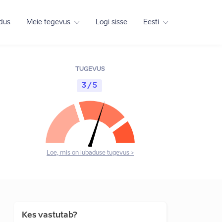
adus
Meie tegevus
Logi sisse
Eesti
TUGEVUS
3 / 5
Loe, mis on lubaduse tugevus >
Kes vastutab?