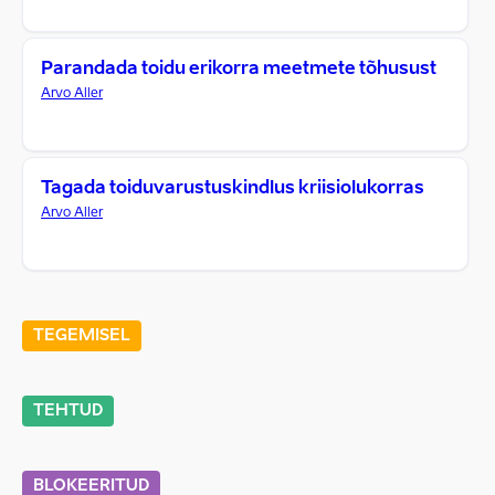
Parandada toidu erikorra meetmete tõhusust
Arvo Aller
Tagada toiduvarustuskindlus kriisiolukorras
Arvo Aller
TEGEMISEL
TEHTUD
BLOKEERITUD