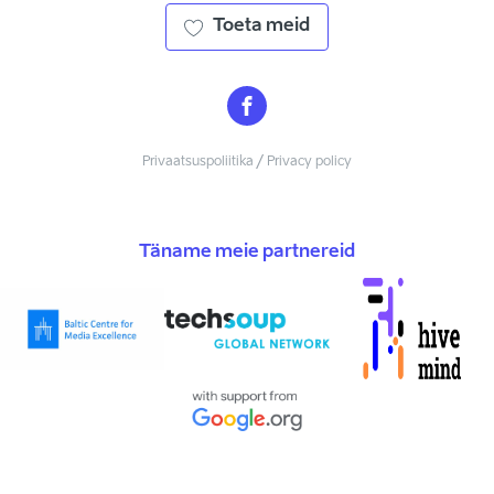
Toeta meid
Privaatsuspoliitika / Privacy policy
Täname meie partnereid