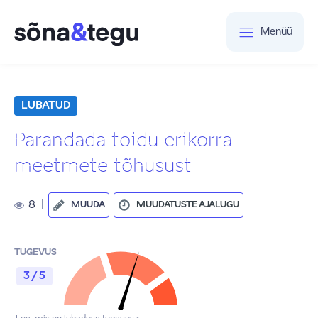
Menüü
LUBATUD
Parandada toidu erikorra
meetmete tõhusust
8
|
MUUDA
MUUDATUSTE AJALUGU
TUGEVUS
3 / 5