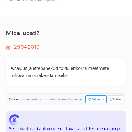
Loe, mis on lubaduse tugevus >
Mida lubati?
29.04.2019
Analüüs ja ettepanekud toidu erikorra meetmete
tõhusamaks rakendamiseks
Allikas:
valitsus.ee/juri-ratase-ii-valitsuse-tegevusprogramm...
Originaal
Arhiiv
See lubadus oli automaatselt tuvastatud Tegude radariga