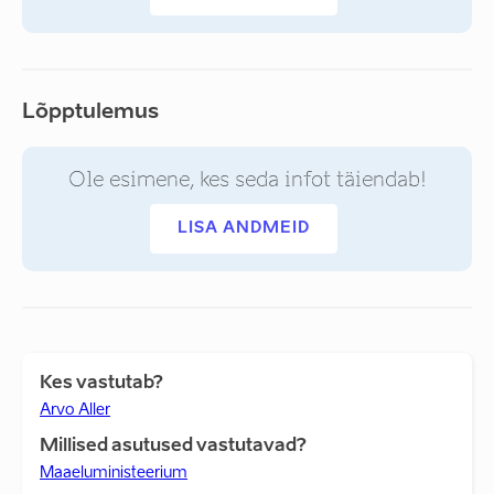
Lõpptulemus
Ole esimene, kes seda infot täiendab!
LISA ANDMEID
Kes vastutab?
Arvo Aller
Millised asutused vastutavad?
Maaeluministeerium