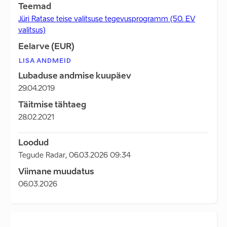
Teemad
Jüri Ratase teise valitsuse tegevusprogramm (50. EV
valitsus)
Eelarve (EUR)
LISA ANDMEID
Lubaduse andmise kuupäev
29.04.2019
Täitmise tähtaeg
28.02.2021
Loodud
Tegude Radar
,
06.03.2026 09:34
Viimane muudatus
06.03.2026