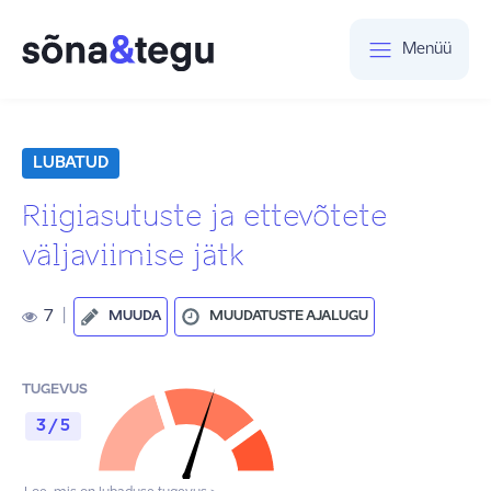
Menüü
LUBATUD
Riigiasutuste ja ettevõtete
väljaviimise jätk
7
|
MUUDA
MUUDATUSTE AJALUGU
TUGEVUS
3 / 5