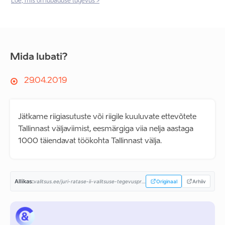
Loe, mis on lubaduse tugevus >
Mida lubati?
29.04.2019
Jätkame riigiasutuste või riigile kuuluvate ettevõtete
Tallinnast väljaviimist, eesmärgiga viia nelja aastaga
1000 täiendavat töökohta Tallinnast välja.
Allikas:
valitsus.ee/juri-ratase-ii-valitsuse-tegevusprogramm...
Originaal
Arhiiv