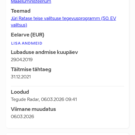
Maaeluministeerium
Teemad
Jüri Ratase teise valitsuse tegevusprogramm (50. EV
valitsus)
Eelarve (EUR)
LISA ANDMEID
Lubaduse andmise kuupäev
29.04.2019
Täitmise tähtaeg
31.12.2021
Loodud
Tegude Radar
,
06.03.2026 09:41
Viimane muudatus
06.03.2026