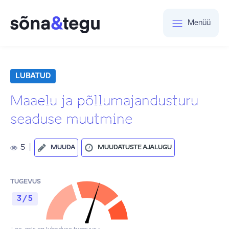
Menüü
LUBATUD
Maaelu ja põllumajandusturu
seaduse muutmine
5
|
MUUDA
MUUDATUSTE AJALUGU
TUGEVUS
3 / 5