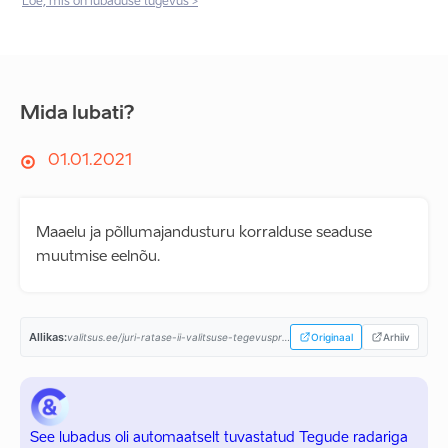
Loe, mis on lubaduse tugevus >
Mida lubati?
01.01.2021
Maaelu ja põllumajandusturu korralduse seaduse
muutmise eelnõu.
Allikas:
valitsus.ee/juri-ratase-ii-valitsuse-tegevusprogramm...
Originaal
Arhiiv
See lubadus oli automaatselt tuvastatud Tegude radariga