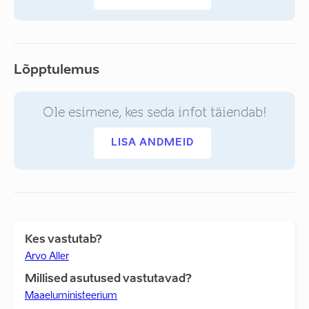
Lõpptulemus
Ole esimene, kes seda infot täiendab!
LISA ANDMEID
Kes vastutab?
Arvo Aller
Millised asutused vastutavad?
Maaeluministeerium