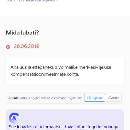
Loe, mis on lubaduse tugevus >
Mida lubati?
28.06.2019
Analüüs ja ettepanekud võimalike merivesiviljeluse
kompensatsioonimeetmete kohta.
Allikas:
valitsus.ee/juri-ratase-ii-valitsuse-tegevusprogramm...
Originaal
Arhiiv
See lubadus oli automaatselt tuvastatud Tegude radariga