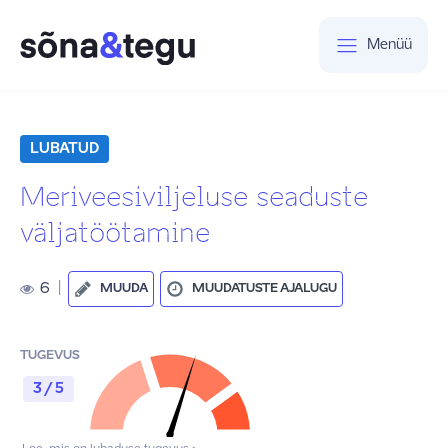
Menüü
LUBATUD
Meriveesiviljeluse seaduste
väljatöötamine
6
|
MUUDA
MUUDATUSTE AJALUGU
TUGEVUS
3 / 5