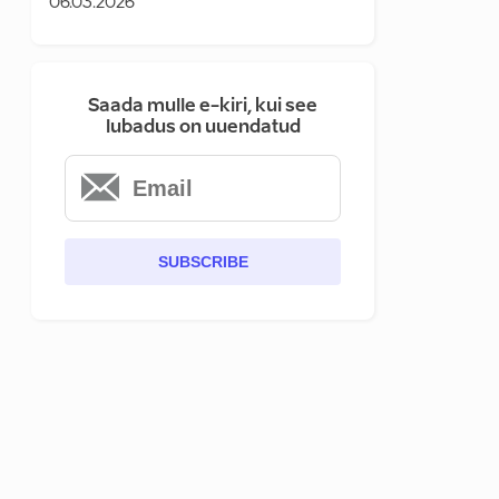
06.03.2026
Saada mulle e-kiri, kui see
lubadus on uuendatud
SUBSCRIBE