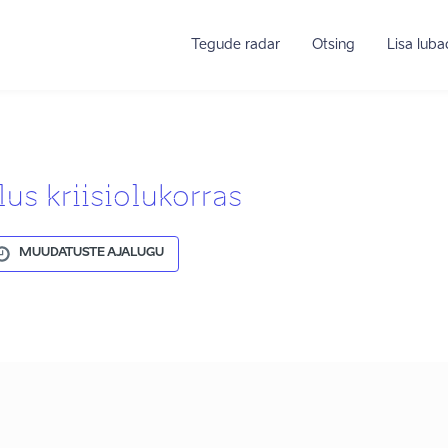
Tegude radar
Otsing
Lisa lub
us kriisiolukorras
MUUDATUSTE AJALUGU