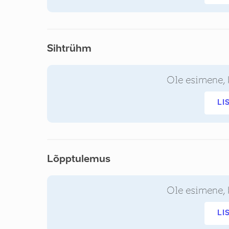
Sihtrühm
Ole esimene, 
LI
Lõpptulemus
Ole esimene, 
LI