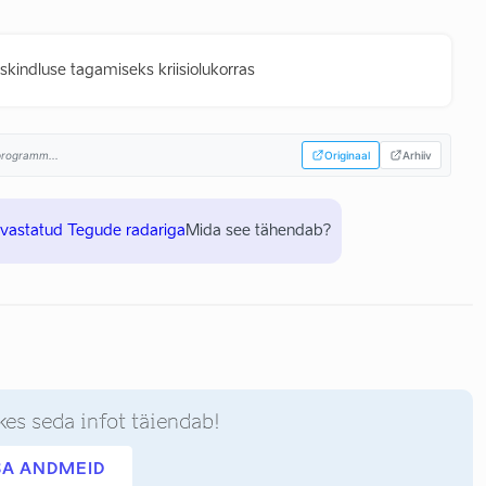
skindluse tagamiseks kriisiolukorras
sprogramm...
Originaal
Arhiiv
uvastatud Tegude radariga
Mida see tähendab?
kes seda infot täiendab!
SA ANDMEID