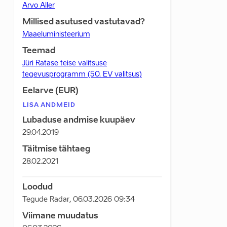
Arvo Aller
Millised asutused vastutavad?
Maaeluministeerium
Teemad
Jüri Ratase teise valitsuse
tegevusprogramm (50. EV valitsus)
Eelarve (EUR)
LISA ANDMEID
Lubaduse andmise kuupäev
29.04.2019
Täitmise tähtaeg
28.02.2021
Loodud
Tegude Radar
,
06.03.2026 09:34
Viimane muudatus