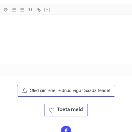
[+]
Oled siin lehel leidnud vigu? Saada teade!
Toeta meid