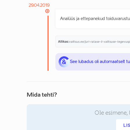
29.04.2019
Analüüs ja ettepanekud toiduvarustu
Allikas:
valitsus.ee/juri-ratase-ii-valitsuse-tegevu
See lubadus oli automaatselt t
Mida tehti?
Ole esimene, 
LI