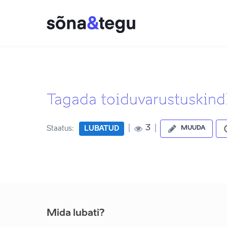
Tagada toiduvarustuskindl
|
|
3
Staatus:
LUBATUD
MUUDA
Mida lubati?