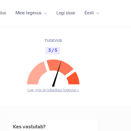
adus
Meie tegevus
Logi sisse
Eesti
TUGEVUS
3 / 5
Loe, mis on lubaduse tugevus >
Kes vastutab?