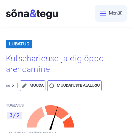
Menüü
LUBATUD
Kutsehariduse ja digiõppe
arendamine
2
|
MUUDA
MUUDATUSTE AJALUGU
TUGEVUS
3 / 5