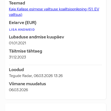
Teemad
Kaja Kallase esimese valitsuse koalitsioonileping (51. EV
valitsus)
Eelarve (EUR)
LISA ANDMEID
Lubaduse andmise kuupäev
01.01.2021
Täitmise tähtaeg
31.12.2023
Loodud
Tegude Radar
,
06.03.2026 13:26
Viimane muudatus
06.03.2026