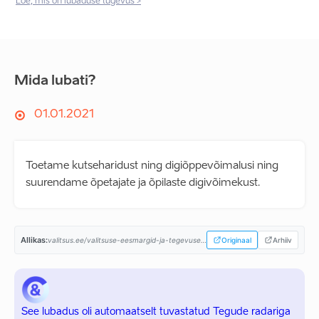
Loe, mis on lubaduse tugevus >
Mida lubati?
01.01.2021
Toetame kutseharidust ning digiõppevõimalusi ning
suurendame õpetajate ja õpilaste digivõimekust.
Allikas:
valitsus.ee/valitsuse-eesmargid-ja-tegevused/valitsemise-alused/koostooleping...
Originaal
Arhiiv
See lubadus oli automaatselt tuvastatud Tegude radariga