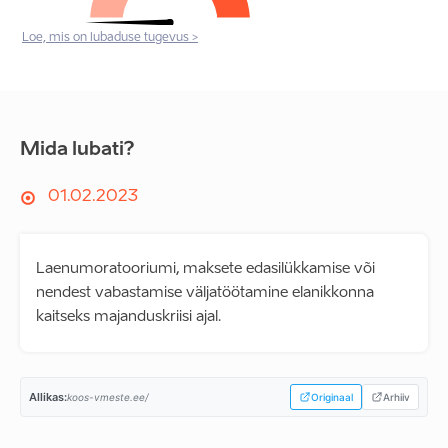
Loe, mis on lubaduse tugevus >
Mida lubati?
01.02.2023
Laenumoratooriumi, maksete edasilükkamise või
nendest vabastamise väljatöötamine elanikkonna
kaitseks majanduskriisi ajal.
Allikas:
koos-vmeste.ee/
Originaal
Arhiiv