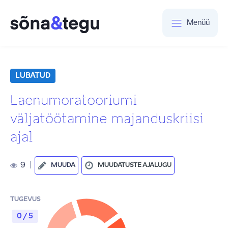
Menüü
LUBATUD
Laenumoratooriumi
väljatöötamine majanduskriisi
ajal
9
|
MUUDA
MUUDATUSTE AJALUGU
TUGEVUS
0 / 5