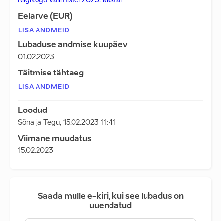
Riigikogu valimistel 2023. aastal
Eelarve (EUR)
LISA ANDMEID
Lubaduse andmise kuupäev
01.02.2023
Täitmise tähtaeg
LISA ANDMEID
Loodud
Sõna ja Tegu
,
15.02.2023 11:41
Viimane muudatus
15.02.2023
Saada mulle e-kiri, kui see lubadus on
uuendatud