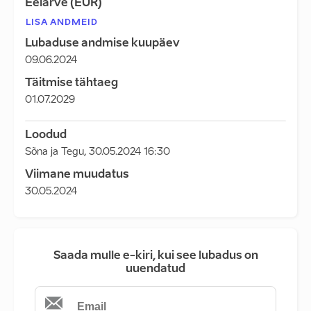
Eelarve (EUR)
LISA ANDMEID
Lubaduse andmise kuupäev
09.06.2024
Täitmise tähtaeg
01.07.2029
Loodud
Sõna ja Tegu
,
30.05.2024 16:30
Viimane muudatus
30.05.2024
Saada mulle e-kiri, kui see lubadus on
uuendatud