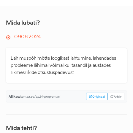
Mida lubati?
09.06.2024
Lähimuspõhimõtte loogikast lähtumine, lahendades
probleeme lähimal võimalikul tasandil ja austades
liikmesriikide otsustuspädevust
Allikas:
isamaa.ee/ep24-programm/
Originaal
Arhiiv
Mida tehti?