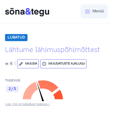
Menüü
LUBATUD
Lähtume lähimuspõhimõttest
6
|
MUUDA
MUUDATUSTE AJALUGU
TUGEVUS
2 / 5
Loe, mis on lubaduse tugevus >