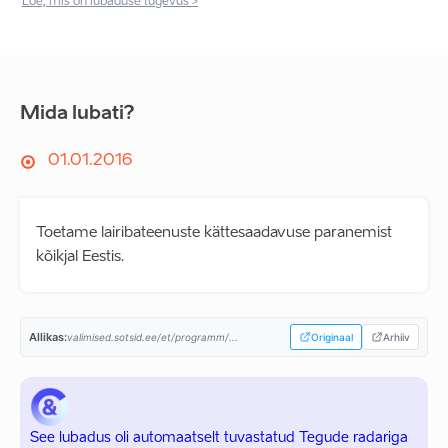
Loe, mis on lubaduse tugevus >
Mida lubati?
01.01.2016
Toetame lairibateenuste kättesaadavuse paranemist
kõikjal Eestis.
Allikas:
valimised.sotsid.ee/et/programm/...
Originaal
Arhiiv
See lubadus oli automaatselt tuvastatud Tegude radariga