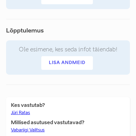
Lõpptulemus
Ole esimene, kes seda infot täiendab!
LISA ANDMEID
Kes vastutab?
Jüri Ratas
Millised asutused vastutavad?
Vabariigi Valitsus