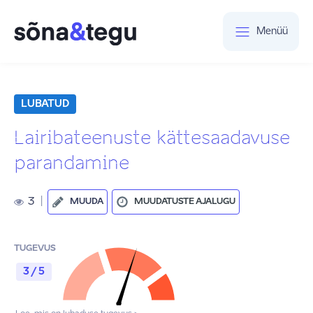
Menüü
LUBATUD
Lairibateenuste kättesaadavuse
parandamine
3
|
MUUDA
MUUDATUSTE AJALUGU
TUGEVUS
3 / 5