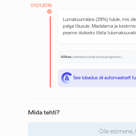
01.01.2016
Lumaksumäära (29%) tulule, mis üle
palga tõusule. Madalama ja keskmi
peame oluliseks tõsta tulumaksuvaba
Allikas:
valimised.sotsid.ee/et/programm/...
See lubadus oli automaatselt t
Mida tehti?
Ole esimene, 