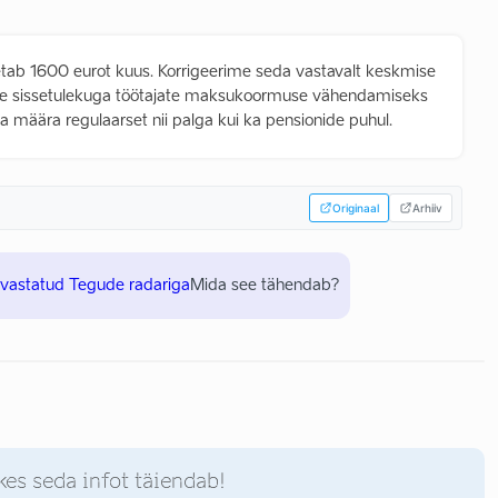
tab 1600 eurot kuus. Korrigeerime seda vastavalt keskmise
se sissetulekuga töötajate maksukoormuse vähendamiseks
 määra regulaarset nii palga kui ka pensionide puhul.
Originaal
Arhiiv
uvastatud Tegude radariga
Mida see tähendab?
kes seda infot täiendab!