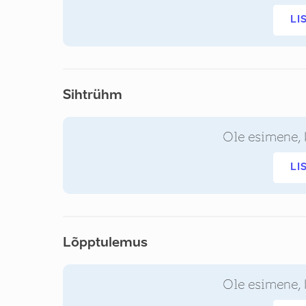
LI
Sihtrühm
Ole esimene, 
LI
Lõpptulemus
Ole esimene, 