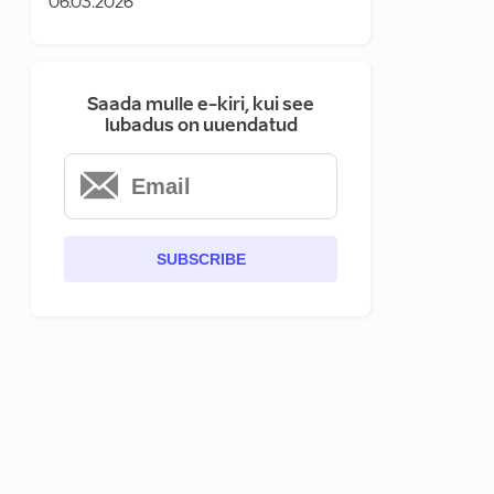
06.03.2026
Saada mulle e-kiri, kui see
lubadus on uuendatud
SUBSCRIBE