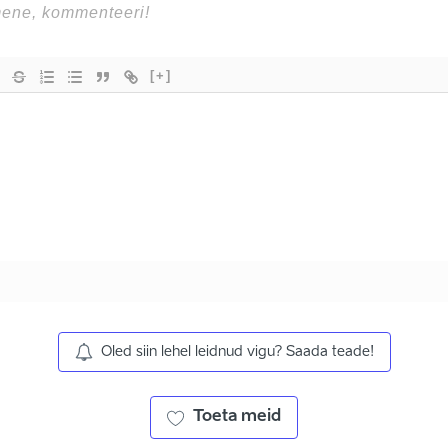
[+]
Oled siin lehel leidnud vigu? Saada teade!
Toeta meid