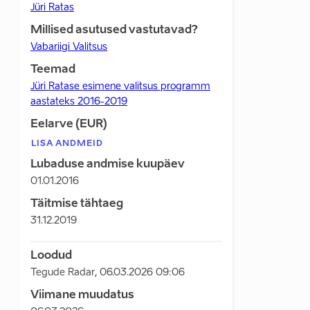
Jüri Ratas
Millised asutused vastutavad?
Vabariigi Valitsus
Teemad
Jüri Ratase esimene valitsus programm
aastateks 2016-2019
Eelarve (EUR)
LISA ANDMEID
Lubaduse andmise kuupäev
01.01.2016
Täitmise tähtaeg
31.12.2019
Loodud
Tegude Radar
,
06.03.2026 09:06
Viimane muudatus