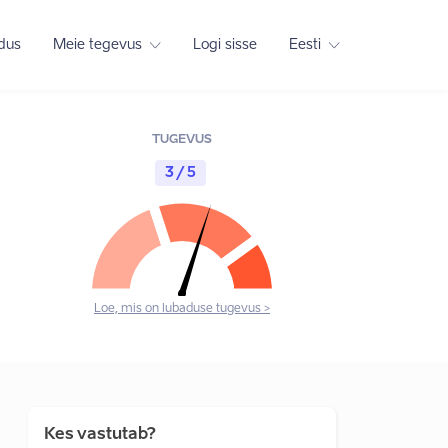
adus
Meie tegevus
Logi sisse
Eesti
TUGEVUS
3 / 5
Loe, mis on lubaduse tugevus >
Kes vastutab?