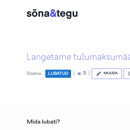
Langetame tulumaksumä
|
|
5
Staatus:
LUBATUD
MUUDA
Mida lubati?