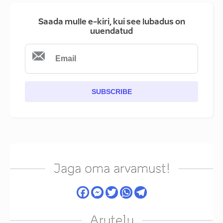
Saada mulle e-kiri, kui see lubadus on
uuendatud
SUBSCRIBE
Jaga oma arvamust!
Arutelu