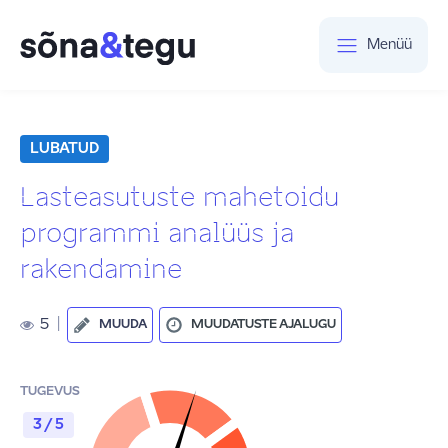
Menüü
LUBATUD
Lasteasutuste mahetoidu
programmi analüüs ja
rakendamine
5
|
MUUDA
MUUDATUSTE AJALUGU
TUGEVUS
3 / 5