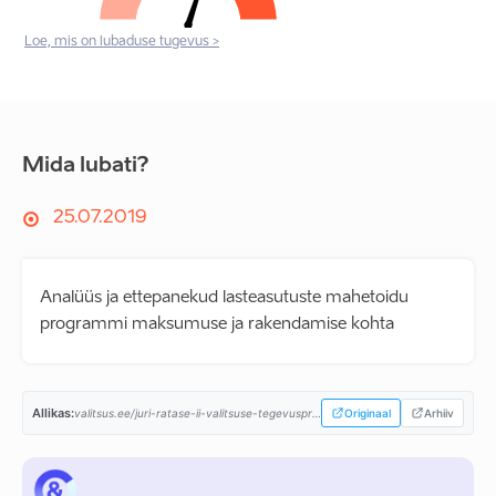
Loe, mis on lubaduse tugevus >
Mida lubati?
25.07.2019
Analüüs ja ettepanekud lasteasutuste mahetoidu
programmi maksumuse ja rakendamise kohta
Allikas:
valitsus.ee/juri-ratase-ii-valitsuse-tegevusprogramm...
Originaal
Arhiiv