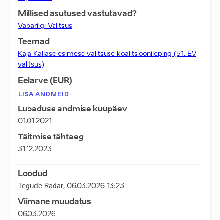
Millised asutused vastutavad?
Vabariigi Valitsus
Teemad
Kaja Kallase esimese valitsuse koalitsioonileping (51. EV
valitsus)
Eelarve (EUR)
LISA ANDMEID
Lubaduse andmise kuupäev
01.01.2021
Täitmise tähtaeg
31.12.2023
Loodud
Tegude Radar
,
06.03.2026 13:23
Viimane muudatus
06.03.2026