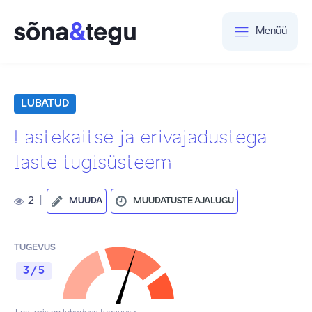
Menüü
LUBATUD
Lastekaitse ja erivajadustega
laste tugisüsteem
2
|
MUUDA
MUUDATUSTE AJALUGU
TUGEVUS
3 / 5