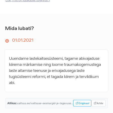
Loe, mis on lubaduse tugevus >
Mida lubati?
01.01.2021
Uuendame lastekaitsesüsteemi, tagame abivajaduse
kiirema märkamise ning loome traumakogemustega
laste aitamise teenuse ja erivajadusega laste
tugisüsteemi reformi, et tagada kiirem ja terviklikum
abi.
Allikas:
valitsus.ee/valitsuse-eesmargid-ja-tegevused/valitsemise-alused/koostooleping...
Originaal
Arhiiv