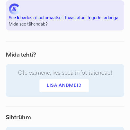
See lubadus oli automaatselt tuvastatud Tegude radariga
Mida see tähendab?
Mida tehti?
Ole esimene, kes seda infot täiendab!
LISA ANDMEID
Sihtrühm