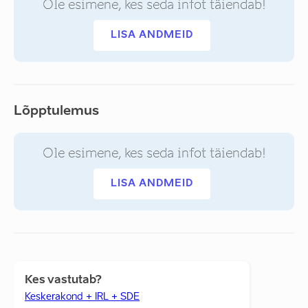
Ole esimene, kes seda infot täiendab!
LISA ANDMEID
Lõpptulemus
Ole esimene, kes seda infot täiendab!
LISA ANDMEID
Kes vastutab?
Keskerakond + IRL + SDE