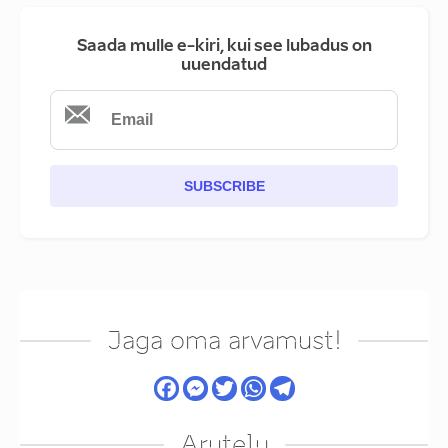
Saada mulle e-kiri, kui see lubadus on
uuendatud
SUBSCRIBE
Jaga oma arvamust!
Arutelu