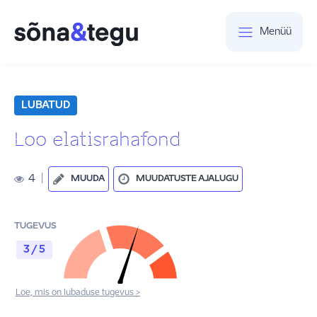
Menüü
LUBATUD
Loo elatisrahafond
4
|
MUUDA
MUUDATUSTE AJALUGU
TUGEVUS
3 / 5
Loe, mis on lubaduse tugevus >