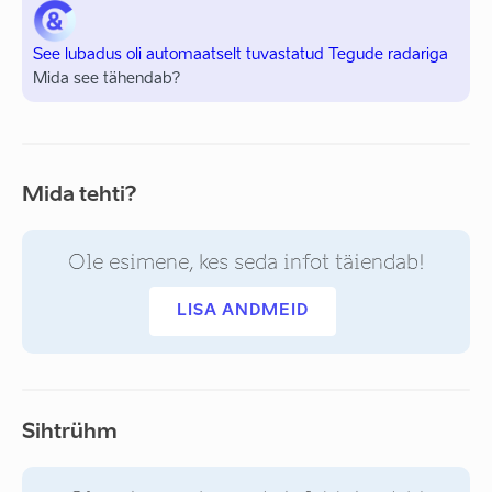
See lubadus oli automaatselt tuvastatud Tegude radariga
Mida see tähendab?
Mida tehti?
Ole esimene, kes seda infot täiendab!
LISA ANDMEID
Sihtrühm