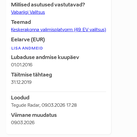
Millised asutused vastutavad?
Vabariigi Valitsus
Teemad
Keskerakonna valimisplatvorm (49. EV valitsus)
Eelarve (EUR)
LISA ANDMEID
Lubaduse andmise kuupäev
01.01.2016
Täitmise tähtaeg
31.12.2019
Loodud
Tegude Radar
,
09.03.2026 17:28
Viimane muudatus
09.03.2026