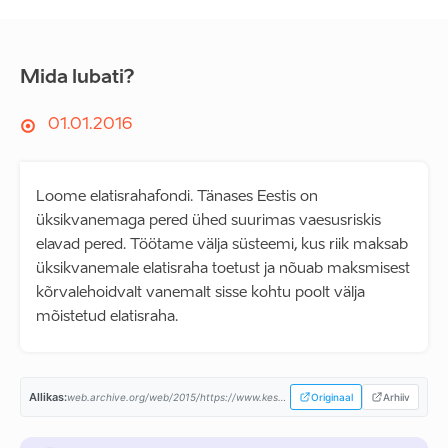
Mida lubati?
01.01.2016
Loome elatisrahafondi. Tänases Eestis on
üksikvanemaga pered ühed suurimas vaesusriskis
elavad pered. Töötame välja süsteemi, kus riik maksab
üksikvanemale elatisraha toetust ja nõuab maksmisest
kõrvalehoidvalt vanemalt sisse kohtu poolt välja
mõistetud elatisraha.
Allikas:
web.archive.org/web/2015/https://www.keskerakond.ee/...
Originaal
Arhiiv