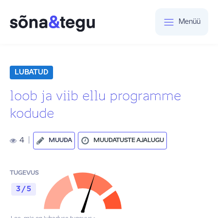
Menüü
LUBATUD
loob ja viib ellu programme
kodude
4
|
MUUDA
MUUDATUSTE AJALUGU
TUGEVUS
3 / 5