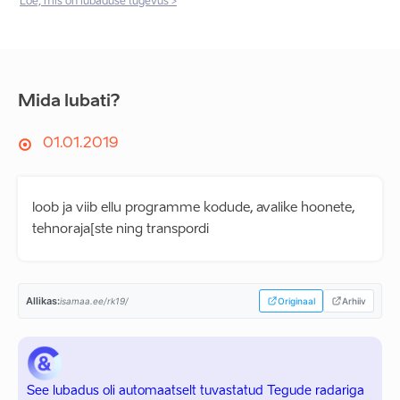
Loe, mis on lubaduse tugevus >
Mida lubati?
01.01.2019
loob ja viib ellu programme kodude, avalike hoonete,
tehnoraja[ste ning transpordi
Allikas:
isamaa.ee/rk19/
Originaal
Arhiiv
See lubadus oli automaatselt tuvastatud Tegude radariga