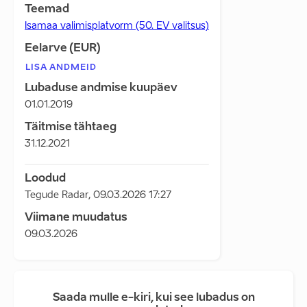
Teemad
Isamaa valimisplatvorm (50. EV valitsus)
Eelarve (EUR)
LISA ANDMEID
Lubaduse andmise kuupäev
01.01.2019
Täitmise tähtaeg
31.12.2021
Loodud
Tegude Radar
,
09.03.2026 17:27
Viimane muudatus
09.03.2026
Saada mulle e-kiri, kui see lubadus on