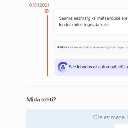
01.01.2021
Seame eesmärgiks metsanduse aren
looduskaitse tugevdamise.
Allikas:
valitsus.ee/valitsuse-eesmargid-ja-tegevus
See lubadus oli automaatselt t
Mida tehti?
Ole esimene, 