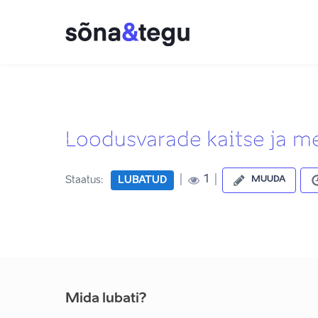
Loodusvarade kaitse ja m
|
|
1
Staatus:
LUBATUD
MUUDA
Mida lubati?