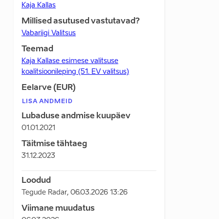
Kaja Kallas
Millised asutused vastutavad?
Vabariigi Valitsus
Teemad
Kaja Kallase esimese valitsuse
koalitsioonileping (51. EV valitsus)
Eelarve (EUR)
LISA ANDMEID
Lubaduse andmise kuupäev
01.01.2021
Täitmise tähtaeg
31.12.2023
Loodud
Tegude Radar
,
06.03.2026 13:26
Viimane muudatus