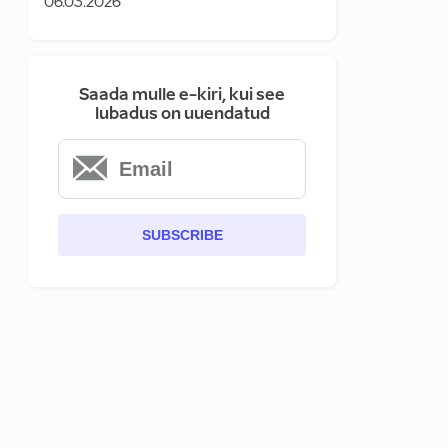
06.03.2026
Saada mulle e-kiri, kui see
lubadus on uuendatud
SUBSCRIBE