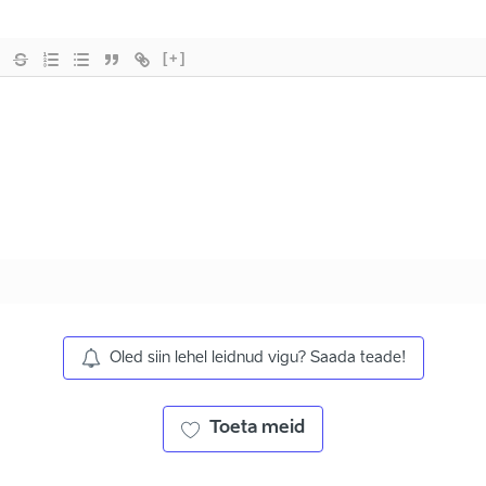
[+]
Oled siin lehel leidnud vigu? Saada teade!
Toeta meid