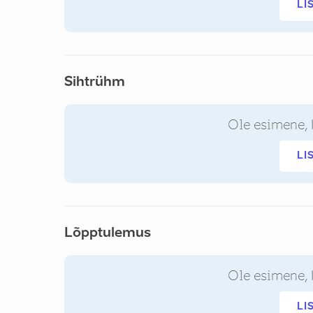
LI
Sihtrühm
Ole esimene, 
LI
Lõpptulemus
Ole esimene, 
LI