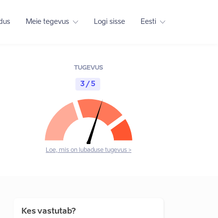
adus
Meie tegevus
Logi sisse
Eesti
TUGEVUS
3 / 5
Loe, mis on lubaduse tugevus >
Kes vastutab?