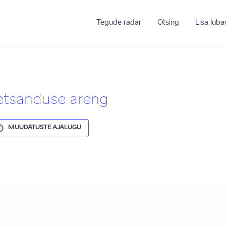
Tegude radar
Otsing
Lisa lub
etsanduse areng
MUUDATUSTE AJALUGU