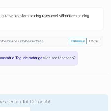
gukava koostamise ning raiesurvet vähendamise ning
ed/valitsemise-alused/koostooleping...
Originaal
Arhiiv
uvastatud Tegude radariga
Mida see tähendab?
kes seda infot täiendab!