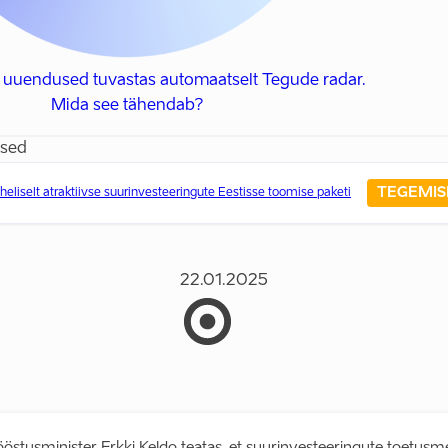
 uuendused tuvastas automaatselt Tegude radar.
Mida see tähendab?
used
TEGEMIS
liselt atraktiivse suurinvesteeringute Eestisse toomise paketi
22.01.2025
ööstusminister Erkki Keldo teatas, et suurinvesteeringute toetus