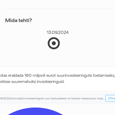
Mida tehti?
13.09.2024
ustas eraldada 160 miljonit eurot suurinvesteeringute toetamiseks,
stisse suuremahulisi investeeringuid.
9453223/ettevotjad-investeeringute-uus-toetusskeem-ei-heasta-maksutousu-moju...
Ori