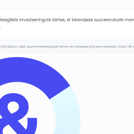
ateegiliste investeeringute kiirtee, et kiirendada suurarenduste menet
.
13/valitsus-rajab-suurinvesteeringutele-kiirtee-kui-kohapeal-protsess-takerdub-votab-riik-se