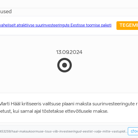
dused
TEGEMI
heliselt atraktiivse suurinvesteeringute Eestisse toomise paketi
13.09.2024
Marti Hääl kritiseeris valitsuse plaani maksta suurinvesteeringute ri
tust, kui samal ajal tõstetakse ettevõtlusele makse.
453259/haal-maksukoormuse-tous-viib-investeeringud-eestist-valja-mitte-vastupidi...
Or