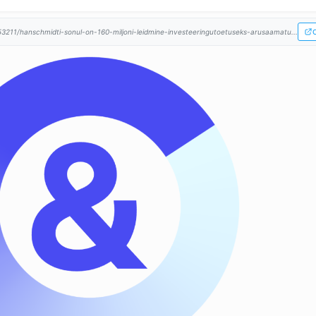
53211/hanschmidti-sonul-on-160-miljoni-leidmine-investeeringutoetuseks-arusaamatu...
O