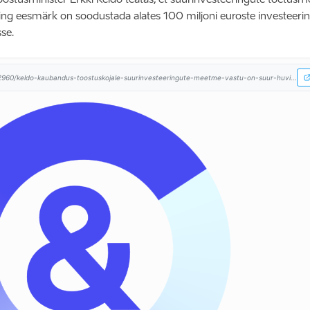
ing eesmärk on soodustada alates 100 miljoni euroste investeeri
se.
2960/keldo-kaubandus-toostuskojale-suurinvesteeringute-meetme-vastu-on-suur-huvi...