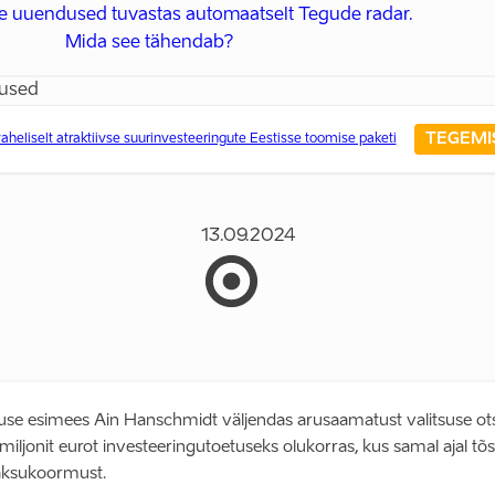
e uuendused tuvastas automaatselt Tegude radar.
Mida see tähendab?
used
TEGEMI
eliselt atraktiivse suurinvesteeringute Eestisse toomise paketi
13.09.2024
atuse esimees Ain Hanschmidt väljendas arusaamatust valitsuse ot
iljonit eurot investeeringutoetuseks olukorras, kus samal ajal tõ
aksukoormust.