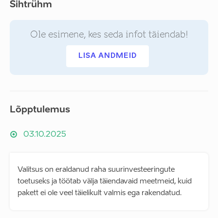
Sihtrühm
Ole esimene, kes seda infot täiendab!
LISA ANDMEID
Lõpptulemus
03.10.2025
Valitsus on eraldanud raha suurinvesteeringute
toetuseks ja töötab välja täiendavaid meetmeid, kuid
pakett ei ole veel täielikult valmis ega rakendatud.