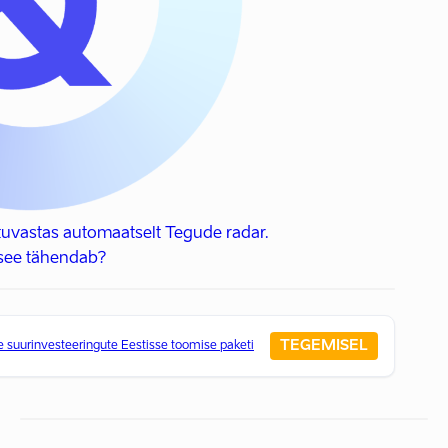
uvastas automaatselt Tegude radar.
see tähendab?
TEGEMISEL
e suurinvesteeringute Eestisse toomise paketi