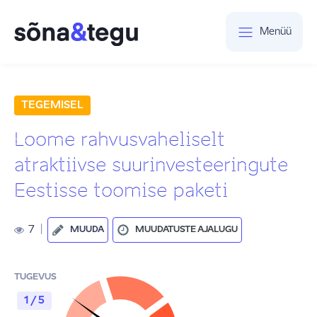
Menüü
TEGEMISEL
Loome rahvusvaheliselt
atraktiivse suurinvesteeringute
Eestisse toomise paketi
7
|
MUUDA
MUUDATUSTE AJALUGU
TUGEVUS
1 / 5