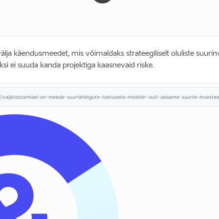
lja käendusmeedet, mis võimaldaks strateegiliselt oluliste suurinv
 üksi ei suuda kanda projektiga kaasnevaid riske.
384/valjatootamisel-on-meede-suurtehingute-toetuseks-minister-sutt-seisame-suurte-investeer