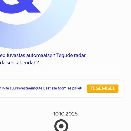
ed tuvastas automaatselt Tegude radar.
da see tähendab?
TEGEMISEL
tiivse suurinvesteeringute Eestisse toomise paketi
10.10.2025