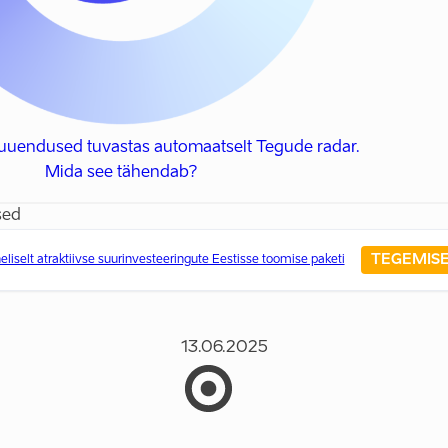
 uuendused tuvastas automaatselt Tegude radar.
Mida see tähendab?
sed
TEGEMIS
iselt atraktiivse suurinvesteeringute Eestisse toomise paketi
13.06.2025