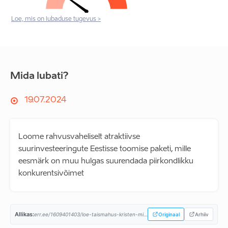
Loe, mis on lubaduse tugevus >
Mida lubati?
19.07.2024
Loome rahvusvaheliselt atraktiivse
suurinvesteeringute Eestisse toomise paketi, mille
eesmärk on muu hulgas suurendada piirkondlikku
konkurentsivõimet
Allikas:
err.ee/1609401403/loe-taismahus-kristen-michali-valitsuse-koalitsioonilepe...
Originaal
Arhiiv