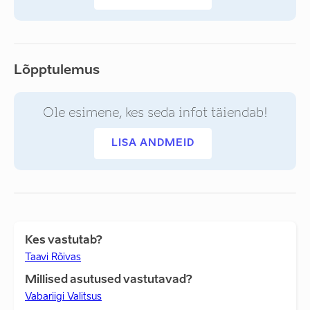
Lõpptulemus
Ole esimene, kes seda infot täiendab!
LISA ANDMEID
Kes vastutab?
Taavi Rõivas
Millised asutused vastutavad?
Vabariigi Valitsus