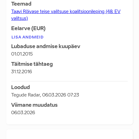
Teemad
Taavi Rõivase teise valitsuse koalitsioonileping (48. EV
valitsus)
Eelarve (EUR)
LISA ANDMEID
Lubaduse andmise kuupäev
01.01.2015
Täitmise tähtaeg
31.12.2016
Loodud
Tegude Radar
,
06.03.2026 07:23
Viimane muudatus
06.03.2026