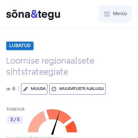
Menüü
LUBATUD
Loomise regionaalsete
sihtstrateegiate
6
|
MUUDA
MUUDATUSTE AJALUGU
TUGEVUS
3 / 5