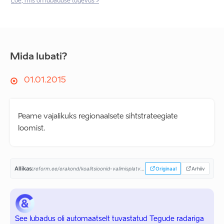
Loe, mis on lubaduse tugevus >
Mida lubati?
01.01.2015
Peame vajalikuks regionaalsete sihtstrateegiate
loomist.
Allikas:
reform.ee/erakond/koalitsioonid-valimisplatvormid/valitsusprogramm-2015-2019/...
Originaal
Arhiiv
See lubadus oli automaatselt tuvastatud Tegude radariga