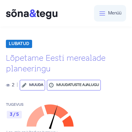
Menüü
LUBATUD
Lõpetame Eesti merealade
planeeringu
2
|
MUUDA
MUUDATUSTE AJALUGU
TUGEVUS
3 / 5