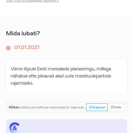
Loe, mis on lubaduse tugevus >
Mida lubati?
01.01.2021
Viime lõpule Eesti merealade planeeringu, millega
nähakse ette piisavad alad uute meretuuleparkide
rajamiseks.
Allikas:
valitsus.ee/valitsuse-eesmargid-ja-tegevused/valitsemise-alused/koostooleping...
Originaal
Arhiiv