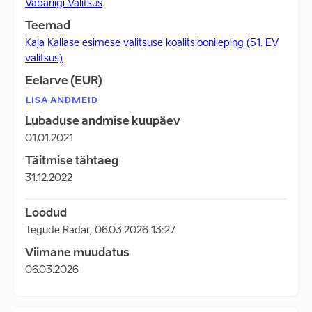
Vabariigi Valitsus
Teemad
Kaja Kallase esimese valitsuse koalitsioonileping (51. EV
valitsus)
Eelarve (EUR)
LISA ANDMEID
Lubaduse andmise kuupäev
01.01.2021
Täitmise tähtaeg
31.12.2022
Loodud
Tegude Radar
,
06.03.2026 13:27
Viimane muudatus
06.03.2026