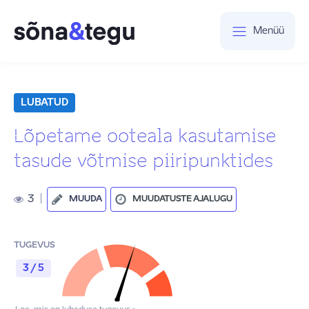
Menüü
LUBATUD
Lõpetame ooteala kasutamise
tasude võtmise piiripunktides
3
|
MUUDA
MUUDATUSTE AJALUGU
TUGEVUS
3 / 5