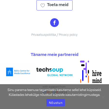
Toeta meid
Privaatsuspoliitika / Privacy policy
Täname meie partnereid
Sinu parema teenuse tagamiseks kasutame sellel lehel küpsiseid.
Külastades lehekülge nõustud küpsiste kasutamistingimustega.
Nõustun