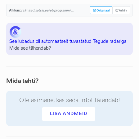
Allikas:
valimised.sotsid.ee/et/programm/...
Originaal
Arhiiv
See lubadus oli automaatselt tuvastatud Tegude radariga
Mida see tähendab?
Mida tehti?
Ole esimene, kes seda infot täiendab!
LISA ANDMEID