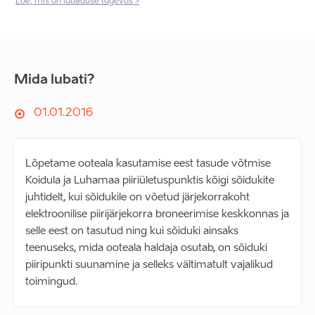
Loe, mis on lubaduse tugevus >
Mida lubati?
01.01.2016
Lõpetame ooteala kasutamise eest tasude võtmise
Koidula ja Luhamaa piiriületuspunktis kõigi sõidukite
juhtidelt, kui sõidukile on võetud järjekorrakoht
elektroonilise piirijärjekorra broneerimise keskkonnas ja
selle eest on tasutud ning kui sõiduki ainsaks
teenuseks, mida ooteala haldaja osutab, on sõiduki
piiripunkti suunamine ja selleks vältimatult vajalikud
toimingud.