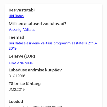
Kes vastutab?
Jüri Ratas
Millised asutused vastutavad?
Vabariigi Valitsus
Teemad
Jüri Ratase esimene valitsus programm aastateks 2016-
2019
Eelarve (EUR)
LISA ANDMEID
Lubaduse andmise kuupäev
01.01.2016
Täitmise tähtaeg
31.12.2019
Loodud