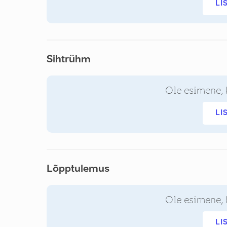
LI
Sihtrühm
Ole esimene, 
LI
Lõpptulemus
Ole esimene, 
LI