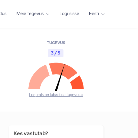
adus
Meie tegevus
Logi sisse
Eesti
TUGEVUS
3 / 5
Loe, mis on lubaduse tugevus >
Kes vastutab?