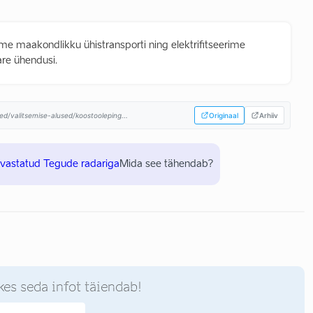
me maakondlikku ühistransporti ning elektrifitseerime
re ühendusi.
ed/valitsemise-alused/koostooleping...
Originaal
Arhiiv
uvastatud Tegude radariga
Mida see tähendab?
kes seda infot täiendab!