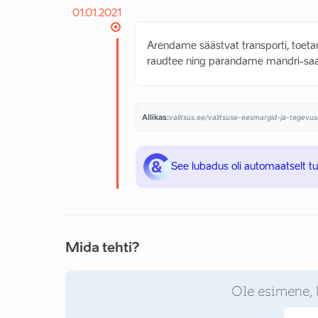
01.01.2021
Arendame säästvat transporti, toeta
raudtee ning parandame mandri-saa
Allikas:
valitsus.ee/valitsuse-eesmargid-ja-tegevus
See lubadus oli automaatselt t
Mida tehti?
Ole esimene, 