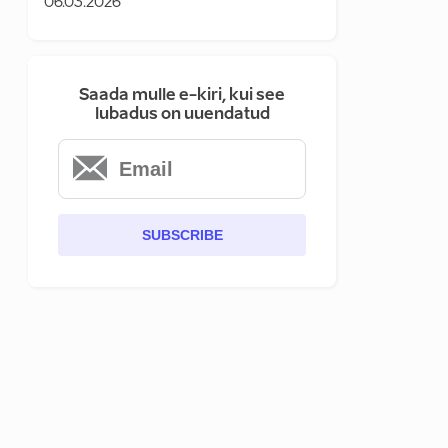
06.03.2026
Saada mulle e-kiri, kui see
lubadus on uuendatud
SUBSCRIBE