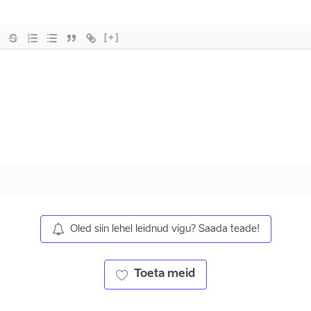
[+]
Oled siin lehel leidnud vigu? Saada teade!
Toeta meid