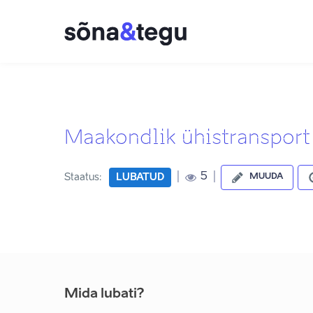
Maakondlik ühistransport 
|
|
5
Staatus:
LUBATUD
MUUDA
Mida lubati?