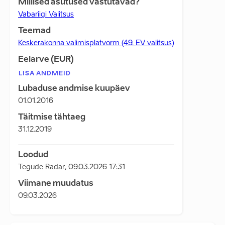
Millised asutused vastutavad?
Vabariigi Valitsus
Teemad
Keskerakonna valimisplatvorm (49. EV valitsus)
Eelarve (EUR)
LISA ANDMEID
Lubaduse andmise kuupäev
01.01.2016
Täitmise tähtaeg
31.12.2019
Loodud
Tegude Radar
,
09.03.2026 17:31
Viimane muudatus
09.03.2026