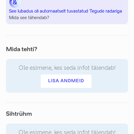
See lubadus oli automaatselt tuvastatud Tegude radariga
Mida see tähendab?
Mida tehti?
Ole esimene, kes seda infot täiendab!
LISA ANDMEID
Sihtrühm
Ole esimene, kes seda infot täiendab!