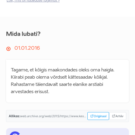
Loe, mis on lubaduse tugevus >
Mida lubati?
01.01.2016
Tagame, et kõigis maakondades oleks oma haigla.
Kiirabi peab olema võrdselt kättesaadav kõikjal.
Rahastame täiendavalt saarte elanike arstiabi
arvestades erisust.
Allikas:
web.archive.org/web/2015/https://www.keskerakond.ee/...
Originaal
Arhiiv