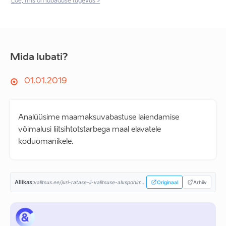
Loe, mis on lubaduse tugevus >
Mida lubati?
01.01.2019
Analüüsime maamaksuvabastuse laiendamise
võimalusi liitsihtotstarbega maal elavatele
koduomanikele.
Allikas:
valitsus.ee/juri-ratase-ii-valitsuse-aluspohimotted-aastaiks-2019-2023...
Originaal
Arhiiv