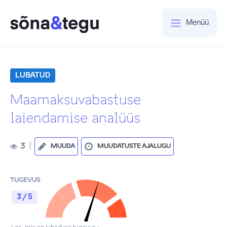
Menüü
LUBATUD
Maamaksuvabastuse
laiendamise analüüs
3
|
MUUDA
MUUDATUSTE AJALUGU
TUGEVUS
3 / 5