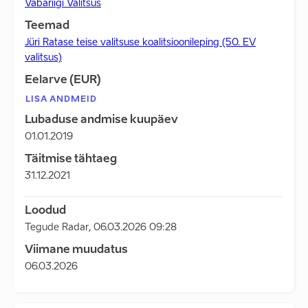
Vabariigi Valitsus
Teemad
Jüri Ratase teise valitsuse koalitsioonileping (50. EV
valitsus)
Eelarve (EUR)
LISA ANDMEID
Lubaduse andmise kuupäev
01.01.2019
Täitmise tähtaeg
31.12.2021
Loodud
Tegude Radar
,
06.03.2026 09:28
Viimane muudatus
06.03.2026