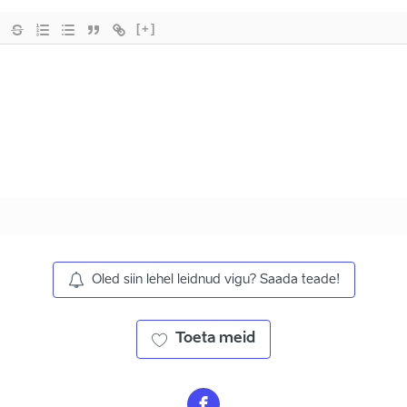
[+]
Oled siin lehel leidnud vigu? Saada teade!
Toeta meid