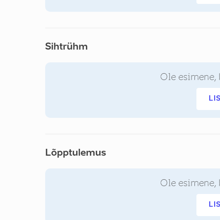
Sihtrühm
Ole esimene, 
LI
Lõpptulemus
Ole esimene, 
LI