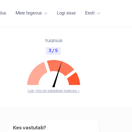
adus
Meie tegevus
Logi sisse
Eesti
TUGEVUS
3 / 5
Loe, mis on lubaduse tugevus >
Kes vastutab?