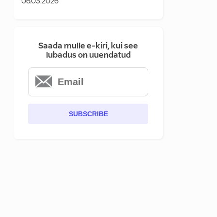
06.03.2026
Saada mulle e-kiri, kui see
lubadus on uuendatud
SUBSCRIBE