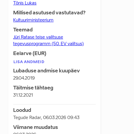
Tõnis Lukas
Millised asutused vastutavad?
Kultuuriministeerium
Teemad
Jüri Ratase teise valitsuse
tegevusprogramm (50. EV valitsus)
Eelarve (EUR)
LISA ANDMEID
Lubaduse andmise kuupäev
29.04.2019
Täitmise tähtaeg
31.12.2021
Loodud
Tegude Radar
,
06.03.2026 09:43
Viimane muudatus