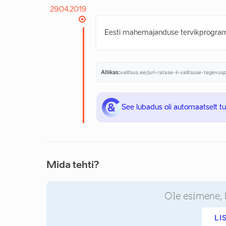
29.04.2019
Eesti mahemajanduse tervikprogram
Allikas:
valitsus.ee/juri-ratase-ii-valitsuse-tegevu
See lubadus oli automaatselt t
Mida tehti?
Ole esimene, 
LI