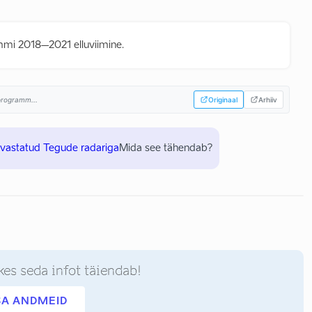
mi 2018–2021 elluviimine.
sprogramm...
Originaal
Arhiiv
uvastatud Tegude radariga
Mida see tähendab?
kes seda infot täiendab!
SA ANDMEID