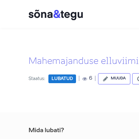
Mahemajanduse elluviim
|
|
6
Staatus:
LUBATUD
MUUDA
Mida lubati?