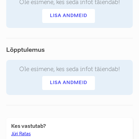
Ole esimene, kes seda infot täiendab!
LISA ANDMEID
Lõpptulemus
Ole esimene, kes seda infot täiendab!
LISA ANDMEID
Kes vastutab?
Jüri Ratas