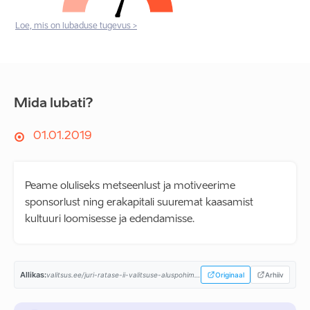
Loe, mis on lubaduse tugevus >
Mida lubati?
01.01.2019
Peame oluliseks metseenlust ja motiveerime
sponsorlust ning erakapitali suuremat kaasamist
kultuuri loomisesse ja edendamisse.
Allikas:
valitsus.ee/juri-ratase-ii-valitsuse-aluspohimotted-aastaiks-2019-2023...
Originaal
Arhiiv