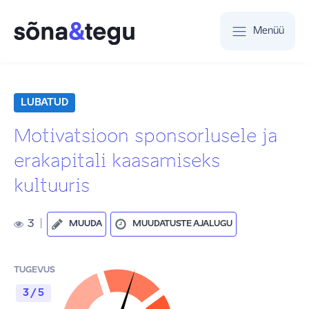
Menüü
LUBATUD
Motivatsioon sponsorlusele ja
erakapitali kaasamiseks
kultuuris
3
|
MUUDA
MUUDATUSTE AJALUGU
TUGEVUS
3 / 5