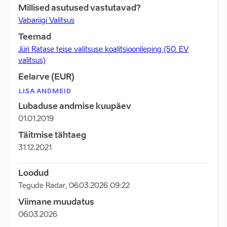
Millised asutused vastutavad?
Vabariigi Valitsus
Teemad
Jüri Ratase teise valitsuse koalitsioonileping (50. EV
valitsus)
Eelarve (EUR)
LISA ANDMEID
Lubaduse andmise kuupäev
01.01.2019
Täitmise tähtaeg
31.12.2021
Loodud
Tegude Radar
,
06.03.2026 09:22
Viimane muudatus
06.03.2026