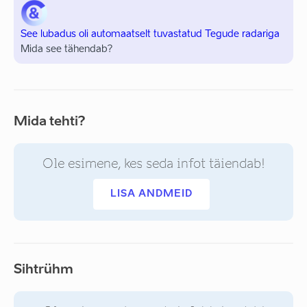
See lubadus oli automaatselt tuvastatud Tegude radariga
Mida see tähendab?
Mida tehti?
Ole esimene, kes seda infot täiendab!
LISA ANDMEID
Sihtrühm