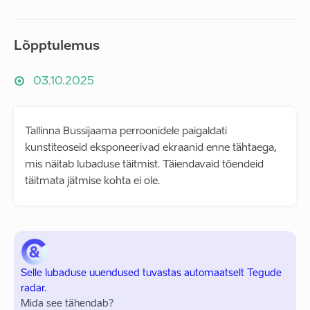
Lõpptulemus
03.10.2025
Tallinna Bussijaama perroonidele paigaldati
kunstiteoseid eksponeerivad ekraanid enne tähtaega,
mis näitab lubaduse täitmist. Täiendavaid tõendeid
täitmata jätmise kohta ei ole.
Selle lubaduse uuendused tuvastas automaatselt Tegude
radar.
Mida see tähendab?