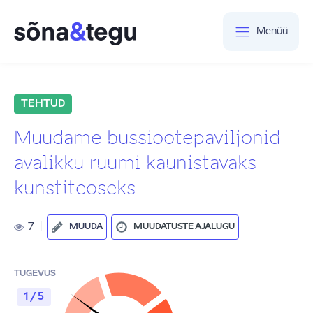
Menüü
TEHTUD
Muudame bussiootepaviljonid
avalikku ruumi kaunistavaks
kunstiteoseks
7
|
MUUDA
MUUDATUSTE AJALUGU
TUGEVUS
1 / 5