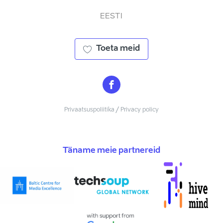
EESTI
Toeta meid
Privaatsuspoliitika / Privacy policy
Täname meie partnereid