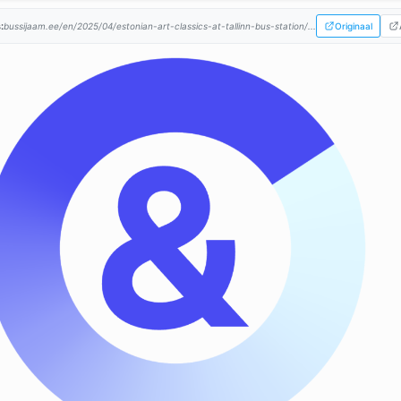
:
bussijaam.ee/en/2025/04/estonian-art-classics-at-tallinn-bus-station/...
Originaal