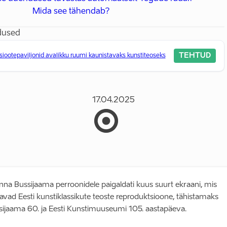
Mida see tähendab?
dused
TEHTUD
ootepaviljonid avalikku ruumi kaunistavaks kunstiteoseks
17.04.2025
linna Bussijaama perroonidele paigaldati kuus suurt ekraani, mis
avad Eesti kunstiklassikute teoste reproduktsioone, tähistamaks
sijaama 60. ja Eesti Kunstimuuseumi 105. aastapäeva.