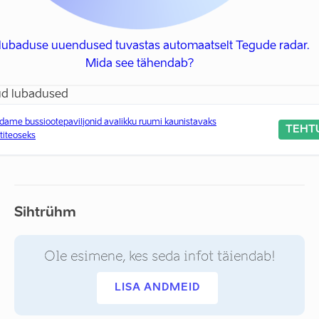
 lubaduse uuendused tuvastas automaatselt Tegude radar.
Mida see tähendab?
ud lubadused
ame bussiootepaviljonid avalikku ruumi kaunistavaks
TEHT
titeoseks
Sihtrühm
Ole esimene, kes seda infot täiendab!
LISA ANDMEID