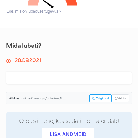
Loe, mis on lubaduse tugevus >
Mida lubati?
28.09.2021
Allikas:
valimisliitkodu.ee/prioriteedid...
Originaal
Arhiiv
Ole esimene, kes seda infot täiendab!
LISA ANDMEID