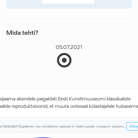
Mida tehti?
05.07.2021
sijaama akendele paigaldati Eesti Kunstimuuseumi klassikaliste
lide reproduktsioonid, et muuta ootesaal külastajatele hubasema
e/1608268275/galleries-two-exhibitions-opened-in-tallinn-public-transport-stations...
Ori