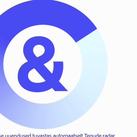
se uuendused tuvastas automaatselt Tegude radar.