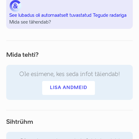
See lubadus oli automaatselt tuvastatud Tegude radariga
Mida see tähendab?
Mida tehti?
Ole esimene, kes seda infot täiendab!
LISA ANDMEID
Sihtrühm