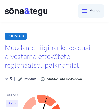
Menüü
LUBATUD
Muudame riigihankeseadust
arvestama ettevõtete
regionaalset paiknemist
3
|
MUUDA
MUUDATUSTE AJALUGU
TUGEVUS
3 / 5