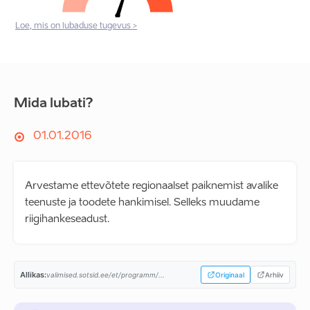
Loe, mis on lubaduse tugevus >
Mida lubati?
01.01.2016
Arvestame ettevõtete regionaalset paiknemist avalike
teenuste ja toodete hankimisel. Selleks muudame
riigihankeseadust.
Allikas:
valimised.sotsid.ee/et/programm/...
Originaal
Arhiiv