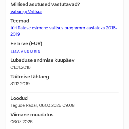
Millised asutused vastutavad?
Vabariigi Valitsus
Teemad
Jüri Ratase esimene valitsus programm aastateks 2016-
2019
Eelarve (EUR)
LISA ANDMEID
Lubaduse andmise kuupäev
01.01.2016
Täitmise tähtaeg
31.12.2019
Loodud
Tegude Radar
,
06.03.2026 09:08
Viimane muudatus
06.03.2026