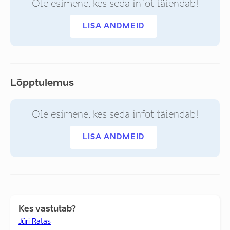
Ole esimene, kes seda infot täiendab!
LISA ANDMEID
Lõpptulemus
Ole esimene, kes seda infot täiendab!
LISA ANDMEID
Kes vastutab?
Jüri Ratas