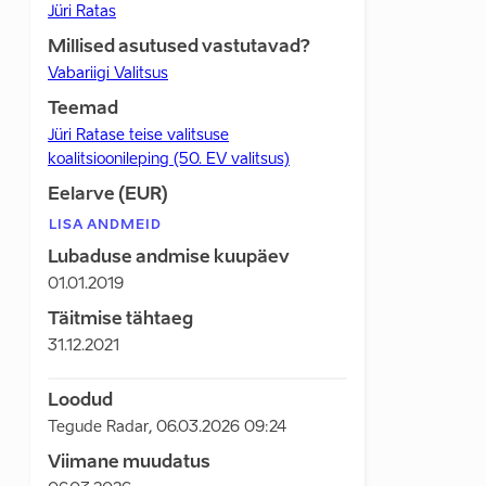
Jüri Ratas
Millised asutused vastutavad?
Vabariigi Valitsus
Teemad
Jüri Ratase teise valitsuse
koalitsioonileping (50. EV valitsus)
Eelarve (EUR)
LISA ANDMEID
Lubaduse andmise kuupäev
01.01.2019
Täitmise tähtaeg
31.12.2021
Loodud
Tegude Radar
,
06.03.2026 09:24
Viimane muudatus