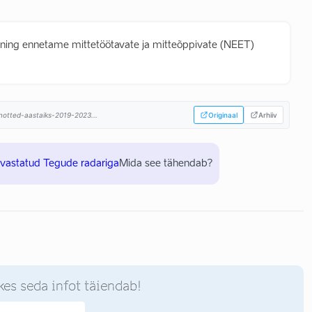
l ning ennetame mittetöötavate ja mitteõppivate (NEET)
himotted-aastaiks-2019-2023...
Originaal
Arhiiv
uvastatud Tegude radariga
Mida see tähendab?
kes seda infot täiendab!