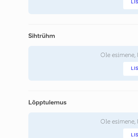
LI
Sihtrühm
Ole esimene, 
LI
Lõpptulemus
Ole esimene, 
LI