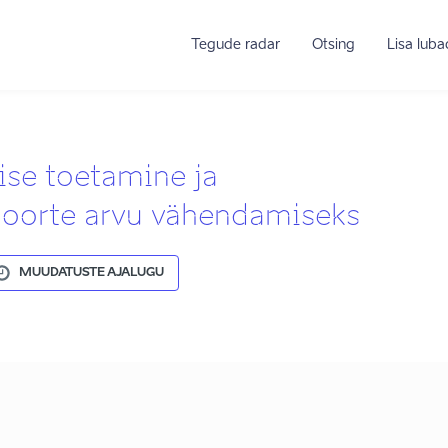
Tegude radar
Otsing
Lisa lub
ise toetamine ja
oorte arvu vähendamiseks
MUUDATUSTE AJALUGU