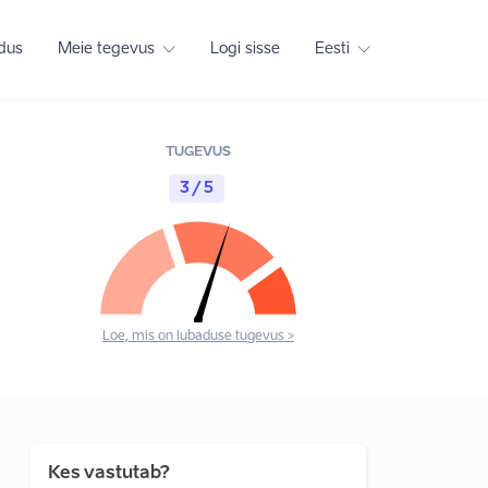
adus
Meie tegevus
Logi sisse
Eesti
TUGEVUS
3 / 5
Loe, mis on lubaduse tugevus >
Kes vastutab?