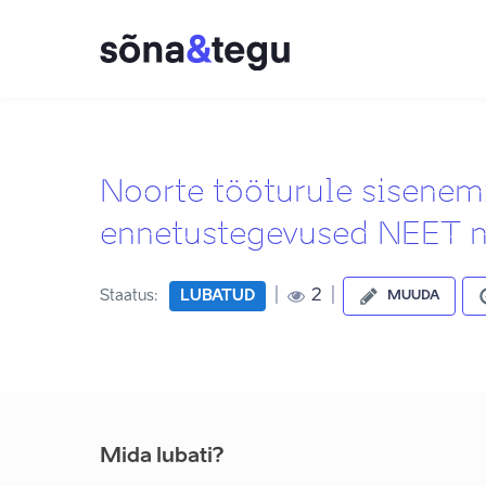
Noorte tööturule sisenem
ennetustegevused NEET n
|
|
2
Staatus:
LUBATUD
MUUDA
Mida lubati?