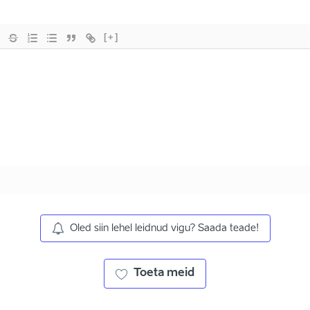
[+]
Oled siin lehel leidnud vigu? Saada teade!
Toeta meid