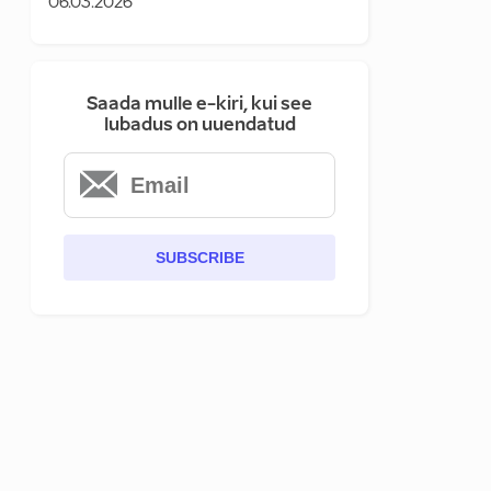
06.03.2026
Saada mulle e-kiri, kui see
lubadus on uuendatud
SUBSCRIBE