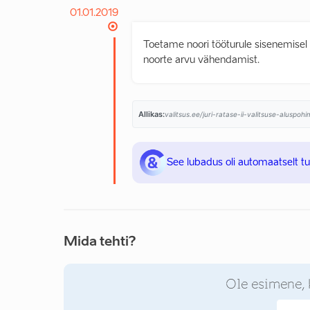
01.01.2019
Toetame noori tööturule sisenemise
noorte arvu vähendamist.
Allikas:
valitsus.ee/juri-ratase-ii-valitsuse-aluspo
See lubadus oli automaatselt t
Mida tehti?
Ole esimene, 