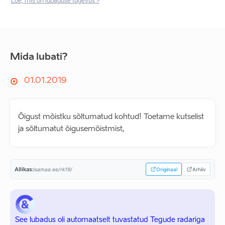
Loe, mis on lubaduse tugevus >
Mida lubati?
01.01.2019
Õigust mõistku sõltumatud kohtud! Toetame kutselist
ja sõltumatut õigusemõistmist,
Allikas:
isamaa.ee/rk19/
Originaal
Arhiiv
See lubadus oli automaatselt tuvastatud Tegude radariga