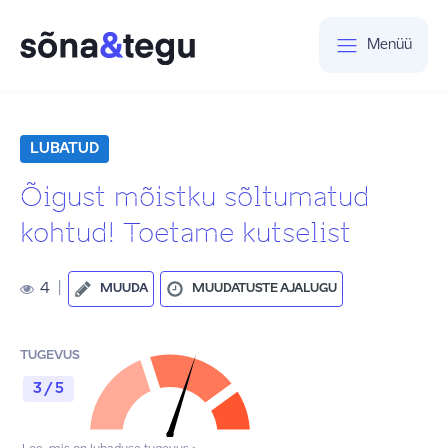
Menüü
LUBATUD
Õigust mõistku sõltumatud
kohtud! Toetame kutselist
4
|
MUUDA
MUUDATUSTE AJALUGU
TUGEVUS
3 / 5