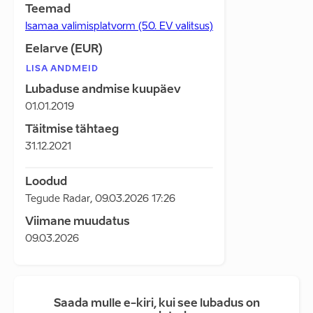
Teemad
Isamaa valimisplatvorm (50. EV valitsus)
Eelarve (EUR)
LISA ANDMEID
Lubaduse andmise kuupäev
01.01.2019
Täitmise tähtaeg
31.12.2021
Loodud
Tegude Radar
,
09.03.2026 17:26
Viimane muudatus
09.03.2026
Saada mulle e-kiri, kui see lubadus on